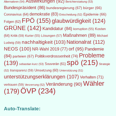
Auswirkungen
(92)
Alternativen
(54)
Berichterstattung
(53)
Bundespräsident
(86)
bundesregierung
(67)
bürger
(66)
demokratie
(83)
Epidemie
(66)
Coronavirus
(64)
Entscheidung
(52)
FPÖ
(155)
glaubwürdigkeit
(124)
Folgen
(62)
GRÜNE
(142)
Kandidatur
(84)
Kosten
korruption
(55)
Maßnahmen
(89)
(64)
Kritik
(59)
Lösungen
(57)
Michael
Kurier
(55)
Nationalrat
(112)
nachhaltigkeit
(103)
Ludwig
(59)
NEOS
(100)
orf
(95)
Pandemie
NR-Wahl 2019
(77)
Probleme
(84)
Politikverdrossenheit
(74)
parteien
(67)
spö
(215)
(139)
Souverän
(61)
sebastian kurz
(53)
Strategie
transparenz
(59)
Umsetzung
(60)
(52)
Unterstützung
(51)
unterstützungserklärungen
(107)
Verhalten
(71)
Wähler
Veränderung
(90)
vertrauen
(59)
Verzerrung
(52)
ÖVP
(234)
(179)
Auto-Translate: