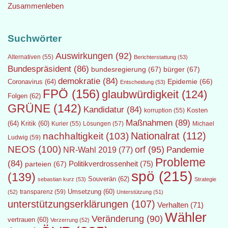
Zusammenleben
Suchwörter
Auswirkungen
(92)
Alternativen
(55)
Berichterstattung
(53)
Bundespräsident
(86)
bundesregierung
(67)
bürger
(67)
demokratie
(84)
Epidemie
(66)
Coronavirus
(64)
Entscheidung
(53)
FPÖ
(156)
glaubwürdigkeit
(124)
Folgen
(62)
GRÜNE
(142)
Kandidatur
(84)
Kosten
korruption
(55)
Maßnahmen
(89)
(64)
Kritik
(60)
Lösungen
(57)
Michael
Kurier
(55)
Nationalrat
(112)
nachhaltigkeit
(103)
Ludwig
(59)
NEOS
(100)
orf
(95)
Pandemie
NR-Wahl 2019
(77)
Probleme
(84)
Politikverdrossenheit
(75)
parteien
(67)
spö
(215)
(139)
Souverän
(62)
sebastian kurz
(53)
Strategie
transparenz
(59)
Umsetzung
(60)
(52)
Unterstützung
(51)
unterstützungserklärungen
(107)
Verhalten
(71)
Wähler
Veränderung
(90)
vertrauen
(60)
Verzerrung
(52)