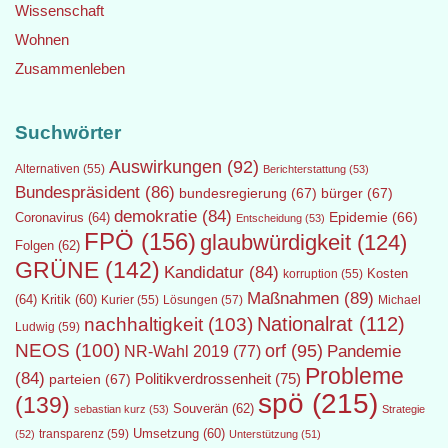
Wissenschaft
Wohnen
Zusammenleben
Suchwörter
Auswirkungen
(92)
Alternativen
(55)
Berichterstattung
(53)
Bundespräsident
(86)
bundesregierung
(67)
bürger
(67)
demokratie
(84)
Epidemie
(66)
Coronavirus
(64)
Entscheidung
(53)
FPÖ
(156)
glaubwürdigkeit
(124)
Folgen
(62)
GRÜNE
(142)
Kandidatur
(84)
Kosten
korruption
(55)
Maßnahmen
(89)
(64)
Kritik
(60)
Lösungen
(57)
Michael
Kurier
(55)
Nationalrat
(112)
nachhaltigkeit
(103)
Ludwig
(59)
NEOS
(100)
orf
(95)
Pandemie
NR-Wahl 2019
(77)
Probleme
(84)
Politikverdrossenheit
(75)
parteien
(67)
spö
(215)
(139)
Souverän
(62)
sebastian kurz
(53)
Strategie
transparenz
(59)
Umsetzung
(60)
(52)
Unterstützung
(51)