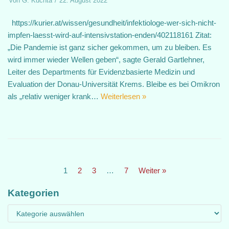
von
G. Kuchta
22. August 2022
https://kurier.at/wissen/gesundheit/infektiologe-wer-sich-nicht-
impfen-laesst-wird-auf-intensivstation-enden/402118161 Zitat:
„Die Pandemie ist ganz sicher gekommen, um zu bleiben. Es
wird immer wieder Wellen geben“, sagte Gerald Gartlehner,
Leiter des Departments für Evidenzbasierte Medizin und
Evaluation der Donau-Universität Krems. Bleibe es bei Omikron
als „relativ weniger krank…
Weiterlesen »
1
2
3
…
7
Weiter »
Kategorien