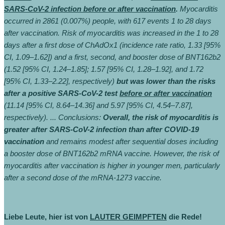
SARS-CoV-2 infection before or after vaccination
.
Myocarditis
occurred in 2861 (0.007%) people, with 617 events 1 to 28 days
after vaccination. Risk of myocarditis was increased in the 1 to 28
days after a first dose of ChAdOx1 (incidence rate ratio, 1.33 [95%
CI, 1.09–1.62]) and a first, second, and booster dose of BNT162b2
(1.52 [95% CI, 1.24–1.85]; 1.57 [95% CI, 1.28–1.92], and 1.72
[95% CI, 1.33–2.22], respectively)
but was lower than the risks
after a positive SARS-CoV-2 test
before or after vaccination
(11.14 [95% CI, 8.64–14.36] and 5.97 [95% CI, 4.54–7.87],
respectively). ... Conclusions:
Overall, the risk of myocarditis is
greater after SARS-CoV-2 infection than after COVID-19
vaccination
and remains modest after sequential doses including
a booster dose of BNT162b2 mRNA vaccine. However, the risk of
myocarditis after vaccination is higher in younger men, particularly
after a second dose of the mRNA-1273 vaccine.
Liebe Leute, hier ist von
LAUTER GEIMPFTEN
die Rede!