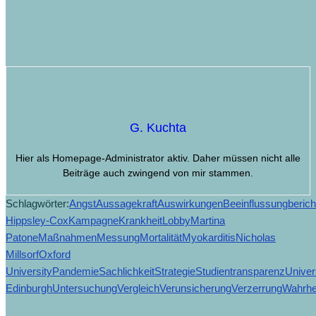
G. Kuchta
Hier als Homepage-Administrator aktiv. Daher müssen nicht alle
Beiträge auch zwingend von mir stammen.
Schlagwörter:
Angst
Aussagekraft
Auswirkungen
Beeinflussung
berich
Hippsley-Cox
Kampagne
Krankheit
Lobby
Martina
Patone
Maßnahmen
Messung
Mortalität
Myokarditis
Nicholas
Mills
orf
Oxford
University
Pandemie
Sachlichkeit
Strategie
Studien
transparenz
Univer
Edinburgh
Untersuchung
Vergleich
Verunsicherung
Verzerrung
Wahrhe