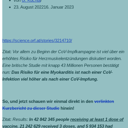
von
G. Kuchta
23. August 2022
16. Januar 2023
https://science.orf.at/stories/3214710/
Zitat:
Vor allem zu Beginn der CoV-Impfkampagne ist viel über ein
erhöhtes Risiko für Herzmuskelentzündungen diskutiert worden.
Eine britische Studie mit knapp 43 Millionen Personen bestätigt
nun:
Das Risiko für eine Myokarditis ist nach einer CoV-
Infektion viel höher als nach einer CoV-Impfung.
So, und jetzt schauen wir einmal direkt in den
verlinkten
Kurzbericht zu dieser Studie
hinein!
Zitat:
Results:
In 42 842 345 people
receiving at least 1 dose of
vaccine
, 21 242 629 received 3 doses, and
5 934 153 had