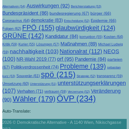
Auswirkungen
(92)
Alternativen
(54)
Berichterstattung
(53)
Bundespräsident
(86)
bundesregierung
(67)
bürger
(66)
demokratie
(83)
Epidemie
(66)
Coronavirus
(64)
Entscheidung
(52)
FPÖ
(155)
glaubwürdigkeit
(124)
Folgen
(62)
GRÜNE
(142)
Kandidatur
(84)
Kosten
(64)
korruption
(55)
Maßnahmen
(89)
Kritik
(59)
Lösungen
(57)
Michael Ludwig
Kurier
(55)
Nationalrat
(112)
nachhaltigkeit
(103)
NEOS
(59)
(100)
orf
(95)
Pandemie
(84)
NR-Wahl 2019
(77)
parteien
Probleme
(139)
Politikverdrossenheit
(74)
(67)
sebastian
spö
(215)
Souverän
(61)
transparenz
(59)
kurz
(53)
Strategie
(52)
unterstützungserklärungen
Umsetzung
(60)
Unterstützung
(51)
(107)
Veränderung
Verhalten
(71)
vertrauen
(59)
Verzerrung
(52)
ÖVP
(234)
Wähler
(179)
(90)
Auto-Translate:
2026 © Demokratische Alternative - A 1140 Wien, Nikischgasse