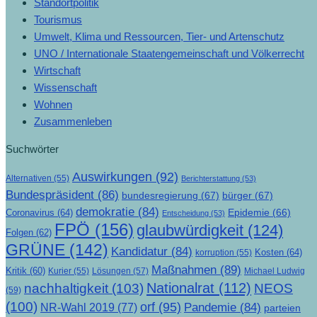
Standortpolitik
Tourismus
Umwelt, Klima und Ressourcen, Tier- und Artenschutz
UNO / Internationale Staatengemeinschaft und Völkerrecht
Wirtschaft
Wissenschaft
Wohnen
Zusammenleben
Suchwörter
Auswirkungen
(92)
Alternativen
(55)
Berichterstattung
(53)
Bundespräsident
(86)
bundesregierung
(67)
bürger
(67)
demokratie
(84)
Epidemie
(66)
Coronavirus
(64)
Entscheidung
(53)
FPÖ
(156)
glaubwürdigkeit
(124)
Folgen
(62)
GRÜNE
(142)
Kandidatur
(84)
Kosten
(64)
korruption
(55)
Maßnahmen
(89)
Kritik
(60)
Lösungen
(57)
Michael Ludwig
Kurier
(55)
Nationalrat
(112)
nachhaltigkeit
(103)
NEOS
(59)
(100)
orf
(95)
Pandemie
(84)
NR-Wahl 2019
(77)
parteien