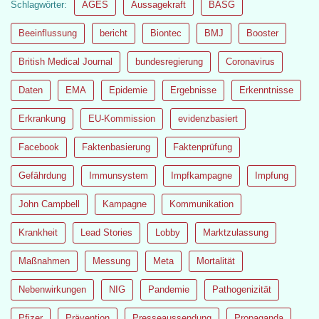
Schlagwörter:
AGES
Aussagekraft
BASG
Beeinflussung
bericht
Biontec
BMJ
Booster
British Medical Journal
bundesregierung
Coronavirus
Daten
EMA
Epidemie
Ergebnisse
Erkenntnisse
Erkrankung
EU-Kommission
evidenzbasiert
Facebook
Faktenbasierung
Faktenprüfung
Gefährdung
Immunsystem
Impfkampagne
Impfung
John Campbell
Kampagne
Kommunikation
Krankheit
Lead Stories
Lobby
Marktzulassung
Maßnahmen
Messung
Meta
Mortalität
Nebenwirkungen
NIG
Pandemie
Pathogenizität
Pfizer
Prävention
Presseaussendung
Propaganda