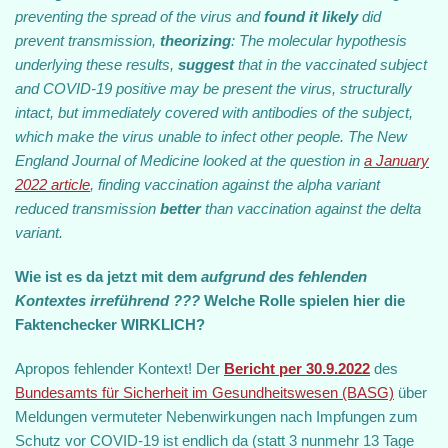
preventing the spread of the virus and
found it likely
did
prevent transmission,
theorizing
: The molecular hypothesis
underlying these results,
suggest
that in the vaccinated subject
and COVID-19 positive may be present the virus, structurally
intact, but immediately covered with antibodies of the subject,
which make the virus unable to infect other people. The New
England Journal of Medicine looked at the question in
a January
2022 article
, finding vaccination against the alpha variant
reduced transmission
better
than vaccination against the delta
variant.
Wie ist es da jetzt mit dem
aufgrund des fehlenden
Kontextes irreführend ???
Welche Rolle spielen hier die
Faktenchecker WIRKLICH?
Apropos fehlender Kontext! Der
Bericht per 30.9.2022
des
Bundesamts für Sicherheit im Gesundheitswesen (BASG)
über
Meldungen vermuteter Nebenwirkungen nach Impfungen zum
Schutz vor COVID-19 ist endlich da (statt 3 nunmehr 13 Tage