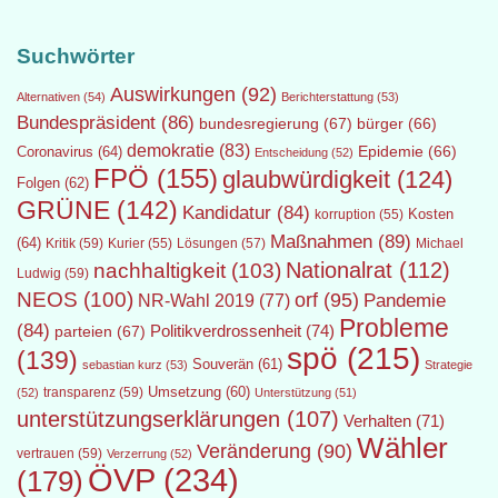
Suchwörter
Auswirkungen
(92)
Alternativen
(54)
Berichterstattung
(53)
Bundespräsident
(86)
bundesregierung
(67)
bürger
(66)
demokratie
(83)
Epidemie
(66)
Coronavirus
(64)
Entscheidung
(52)
FPÖ
(155)
glaubwürdigkeit
(124)
Folgen
(62)
GRÜNE
(142)
Kandidatur
(84)
Kosten
korruption
(55)
Maßnahmen
(89)
(64)
Kritik
(59)
Lösungen
(57)
Michael
Kurier
(55)
Nationalrat
(112)
nachhaltigkeit
(103)
Ludwig
(59)
NEOS
(100)
orf
(95)
Pandemie
NR-Wahl 2019
(77)
Probleme
(84)
Politikverdrossenheit
(74)
parteien
(67)
spö
(215)
(139)
Souverän
(61)
sebastian kurz
(53)
Strategie
transparenz
(59)
Umsetzung
(60)
(52)
Unterstützung
(51)
unterstützungserklärungen
(107)
Verhalten
(71)
Wähler
Veränderung
(90)
vertrauen
(59)
Verzerrung
(52)
ÖVP
(234)
(179)