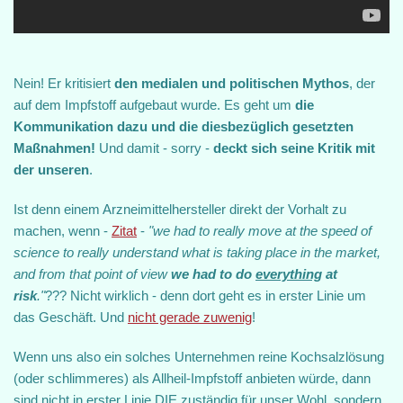
Nein! Er kritisiert
den medialen und politischen Mythos
, der
auf dem Impfstoff aufgebaut wurde. Es geht um
die
Kommunikation dazu und die diesbezüglich gesetzten
Maßnahmen!
Und damit - sorry -
deckt sich seine Kritik mit
der unseren
.
Ist denn einem Arzneimittelhersteller direkt der Vorhalt zu
machen, wenn -
Zitat
-
"we had to really move at the speed of
science to really understand what is taking place in the market,
and from that point of view
we had to do
everything
at
risk
."
??? Nicht wirklich - denn dort geht es in erster Linie um
das Geschäft. Und
nicht gerade zuwenig
!
Wenn uns also ein solches Unternehmen reine Kochsalzlösung
(oder schlimmeres) als Allheil-Impfstoff anbieten würde, dann
sind nicht in erster Linie DIE zuständig für unser Wohl, sondern