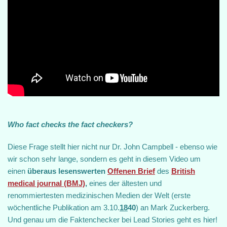
Who fact checks the fact checkers?
Diese Frage stellt hier nicht nur Dr. John Campbell - ebenso wie
wir schon sehr lange, sondern es geht in diesem Video um
einen
überaus lesenswerten
Offenen Brief
des
British
medical journal (BMJ)
,
eines der ältesten und
renommiertesten medizinischen Medien der Welt (erste
wöchentliche Publikation am 3.10.
18
40
) an Mark Zuckerberg.
Und genau um die Faktenchecker bei Lead Stories geht es hier!