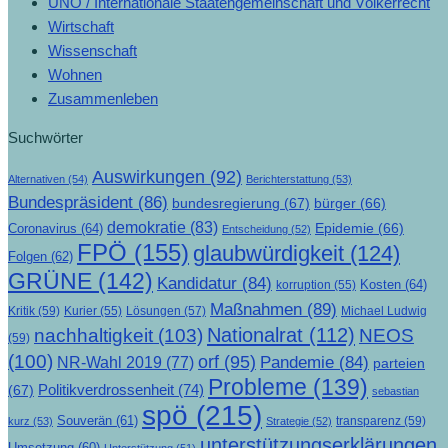
UNO / Internationale Staatengemeinschaft und Völkerrecht
Wirtschaft
Wissenschaft
Wohnen
Zusammenleben
Suchwörter
Auswirkungen
(92)
Alternativen
(54)
Berichterstattung
(53)
Bundespräsident
(86)
bundesregierung
(67)
bürger
(66)
demokratie
(83)
Epidemie
(66)
Coronavirus
(64)
Entscheidung
(52)
FPÖ
(155)
glaubwürdigkeit
(124)
Folgen
(62)
GRÜNE
(142)
Kandidatur
(84)
Kosten
(64)
korruption
(55)
Maßnahmen
(89)
Kritik
(59)
Lösungen
(57)
Michael Ludwig
Kurier
(55)
Nationalrat
(112)
nachhaltigkeit
(103)
NEOS
(59)
(100)
orf
(95)
Pandemie
(84)
NR-Wahl 2019
(77)
parteien
Probleme
(139)
Politikverdrossenheit
(74)
(67)
sebastian
spö
(215)
Souverän
(61)
transparenz
(59)
kurz
(53)
Strategie
(52)
unterstützungserklärungen
Umsetzung
(60)
Unterstützung
(51)