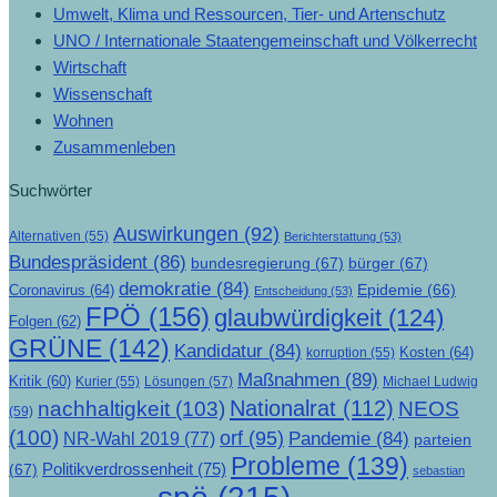
Umwelt, Klima und Ressourcen, Tier- und Artenschutz
UNO / Internationale Staatengemeinschaft und Völkerrecht
Wirtschaft
Wissenschaft
Wohnen
Zusammenleben
Suchwörter
Auswirkungen
(92)
Alternativen
(55)
Berichterstattung
(53)
Bundespräsident
(86)
bundesregierung
(67)
bürger
(67)
demokratie
(84)
Epidemie
(66)
Coronavirus
(64)
Entscheidung
(53)
FPÖ
(156)
glaubwürdigkeit
(124)
Folgen
(62)
GRÜNE
(142)
Kandidatur
(84)
Kosten
(64)
korruption
(55)
Maßnahmen
(89)
Kritik
(60)
Lösungen
(57)
Michael Ludwig
Kurier
(55)
Nationalrat
(112)
nachhaltigkeit
(103)
NEOS
(59)
(100)
orf
(95)
Pandemie
(84)
NR-Wahl 2019
(77)
parteien
Probleme
(139)
Politikverdrossenheit
(75)
(67)
sebastian