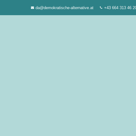
Zum
da@demokratische-alternative.at
+43 664 313 46 2
Inhalt
springen