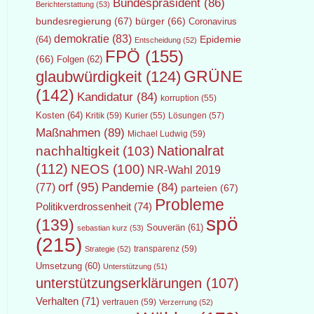
Bundespräsident
(86)
Berichterstattung
(53)
bundesregierung
(67)
bürger
(66)
Coronavirus
demokratie
(83)
Epidemie
(64)
Entscheidung
(52)
FPÖ
(155)
(66)
Folgen
(62)
GRÜNE
glaubwürdigkeit
(124)
(142)
Kandidatur
(84)
korruption
(55)
Kosten
(64)
Kritik
(59)
Lösungen
(57)
Kurier
(55)
Maßnahmen
(89)
Michael Ludwig
(59)
Nationalrat
nachhaltigkeit
(103)
(112)
NEOS
(100)
NR-Wahl 2019
orf
(95)
Pandemie
(84)
(77)
parteien
(67)
Probleme
Politikverdrossenheit
(74)
spö
(139)
Souverän
(61)
sebastian kurz
(53)
(215)
transparenz
(59)
Strategie
(52)
Umsetzung
(60)
Unterstützung
(51)
unterstützungserklärungen
(107)
Verhalten
(71)
vertrauen
(59)
Verzerrung
(52)