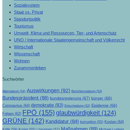
Sozialsystem
Staat vs. Privat
Standortpolitik
Tourismus
Umwelt, Klima und Ressourcen, Tier- und Artenschutz
UNO / Internationale Staatengemeinschaft und Völkerrecht
Wirtschaft
Wissenschaft
Wohnen
Zusammenleben
Suchwörter
Auswirkungen
(92)
Alternativen
(54)
Berichterstattung
(53)
Bundespräsident
(86)
bundesregierung
(67)
bürger
(66)
demokratie
(83)
Epidemie
(66)
Coronavirus
(64)
Entscheidung
(52)
FPÖ
(155)
glaubwürdigkeit
(124)
Folgen
(62)
GRÜNE
(142)
Kandidatur
(84)
Kosten
(64)
korruption
(55)
Maßnahmen
(89)
Kritik
(59)
Lösungen
(57)
Michael Ludwig
Kurier
(55)