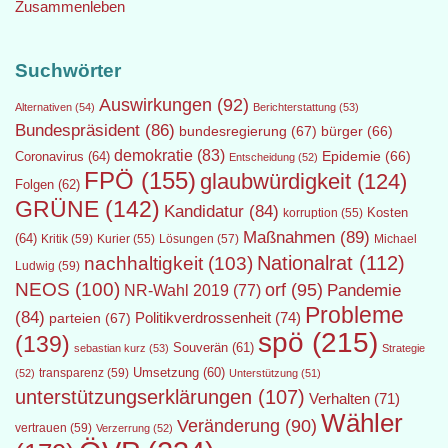
Zusammenleben
Suchwörter
Auswirkungen
(92)
Alternativen
(54)
Berichterstattung
(53)
Bundespräsident
(86)
bundesregierung
(67)
bürger
(66)
demokratie
(83)
Epidemie
(66)
Coronavirus
(64)
Entscheidung
(52)
FPÖ
(155)
glaubwürdigkeit
(124)
Folgen
(62)
GRÜNE
(142)
Kandidatur
(84)
Kosten
korruption
(55)
Maßnahmen
(89)
(64)
Kritik
(59)
Lösungen
(57)
Michael
Kurier
(55)
Nationalrat
(112)
nachhaltigkeit
(103)
Ludwig
(59)
NEOS
(100)
orf
(95)
Pandemie
NR-Wahl 2019
(77)
Probleme
(84)
Politikverdrossenheit
(74)
parteien
(67)
spö
(215)
(139)
Souverän
(61)
sebastian kurz
(53)
Strategie
transparenz
(59)
Umsetzung
(60)
(52)
Unterstützung
(51)
unterstützungserklärungen
(107)
Verhalten
(71)
Wähler
Veränderung
(90)
vertrauen
(59)
Verzerrung
(52)