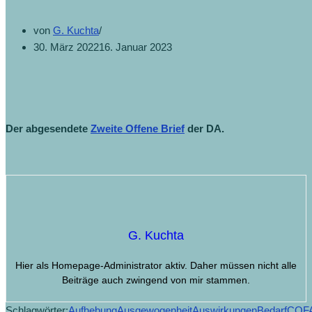
von
G. Kuchta
30. März 2022
16. Januar 2023
Der abgesendete
Zweite Offene Brief
der DA.
G. Kuchta
Hier als Homepage-Administrator aktiv. Daher müssen nicht alle
Beiträge auch zwingend von mir stammen.
Schlagwörter:
Aufhebung
Ausgewogenheit
Auswirkungen
Bedarf
COF