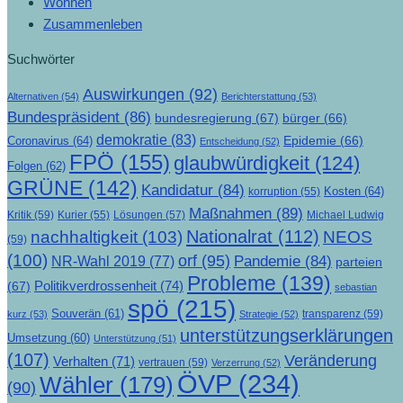
Wohnen
Zusammenleben
Suchwörter
Auswirkungen
(92)
Alternativen
(54)
Berichterstattung
(53)
Bundespräsident
(86)
bundesregierung
(67)
bürger
(66)
demokratie
(83)
Epidemie
(66)
Coronavirus
(64)
Entscheidung
(52)
FPÖ
(155)
glaubwürdigkeit
(124)
Folgen
(62)
GRÜNE
(142)
Kandidatur
(84)
Kosten
(64)
korruption
(55)
Maßnahmen
(89)
Kritik
(59)
Lösungen
(57)
Michael Ludwig
Kurier
(55)
Nationalrat
(112)
nachhaltigkeit
(103)
NEOS
(59)
(100)
orf
(95)
Pandemie
(84)
NR-Wahl 2019
(77)
parteien
Probleme
(139)
Politikverdrossenheit
(74)
(67)
sebastian
spö
(215)
Souverän
(61)
transparenz
(59)
kurz
(53)
Strategie
(52)
unterstützungserklärungen
Umsetzung
(60)
Unterstützung
(51)
(107)
Veränderung
Verhalten
(71)
vertrauen
(59)
Verzerrung
(52)
ÖVP
(234)
Wähler
(179)
(90)