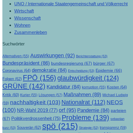
UNO / Internationale Staatengemeinschaft und Völkerrecht
Wirtschaft
Wissenschaft
Wohnen
Zusammenleben
Suchwörter
Auswirkungen
(92)
Alternativen
(55)
Berichterstattung
(53)
Bundespräsident
(86)
bundesregierung
(67)
bürger
(67)
demokratie
(84)
Epidemie
(66)
Coronavirus
(64)
Entscheidung
(53)
FPÖ
(156)
glaubwürdigkeit
(124)
Folgen
(62)
GRÜNE
(142)
Kandidatur
(84)
Kosten
(64)
korruption
(55)
Maßnahmen
(89)
Kritik
(60)
Lösungen
(57)
Michael Ludwig
Kurier
(55)
Nationalrat
(112)
nachhaltigkeit
(103)
NEOS
(59)
(100)
orf
(95)
Pandemie
(84)
NR-Wahl 2019
(77)
parteien
Probleme
(139)
Politikverdrossenheit
(75)
(67)
sebastian
spö
(215)
Souverän
(62)
transparenz
(59)
kurz
(53)
Strategie
(52)