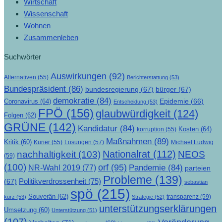
Wirtschaft
Wissenschaft
Wohnen
Zusammenleben
Suchwörter
Auswirkungen
(92)
Alternativen
(55)
Berichterstattung
(53)
Bundespräsident
(86)
bundesregierung
(67)
bürger
(67)
demokratie
(84)
Epidemie
(66)
Coronavirus
(64)
Entscheidung
(53)
FPÖ
(156)
glaubwürdigkeit
(124)
Folgen
(62)
GRÜNE
(142)
Kandidatur
(84)
Kosten
(64)
korruption
(55)
Maßnahmen
(89)
Kritik
(60)
Lösungen
(57)
Michael Ludwig
Kurier
(55)
Nationalrat
(112)
nachhaltigkeit
(103)
NEOS
(59)
(100)
orf
(95)
Pandemie
(84)
NR-Wahl 2019
(77)
parteien
Probleme
(139)
Politikverdrossenheit
(75)
(67)
sebastian
spö
(215)
Souverän
(62)
transparenz
(59)
kurz
(53)
Strategie
(52)
unterstützungserklärungen
Umsetzung
(60)
Unterstützung
(51)
(107)