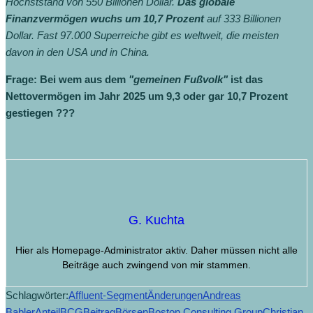
Höchststand von 550 Billionen Dollar.
Das globale
Finanzvermögen wuchs um 10,7 Prozent
auf 333 Billionen
Dollar. Fast 97.000 Superreiche gibt es weltweit, die meisten
davon in den USA und in China.
Frage: Bei wem aus dem
"gemeinen Fußvolk"
ist das
Nettovermögen im Jahr 2025 um 9,3 oder gar 10,7 Prozent
gestiegen ???
G. Kuchta
Hier als Homepage-Administrator aktiv. Daher müssen nicht alle
Beiträge auch zwingend von mir stammen.
Schlagwörter:
Affluent-Segment
Änderungen
Andreas
Babler
Anteil
BCG
Beitrag
Börsen
Boston Consulting Group
Christian