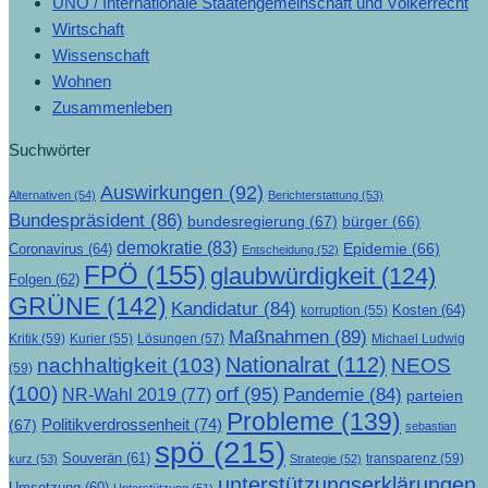
UNO / Internationale Staatengemeinschaft und Völkerrecht
Wirtschaft
Wissenschaft
Wohnen
Zusammenleben
Suchwörter
Auswirkungen
(92)
Alternativen
(54)
Berichterstattung
(53)
Bundespräsident
(86)
bundesregierung
(67)
bürger
(66)
demokratie
(83)
Epidemie
(66)
Coronavirus
(64)
Entscheidung
(52)
FPÖ
(155)
glaubwürdigkeit
(124)
Folgen
(62)
GRÜNE
(142)
Kandidatur
(84)
Kosten
(64)
korruption
(55)
Maßnahmen
(89)
Kritik
(59)
Lösungen
(57)
Michael Ludwig
Kurier
(55)
Nationalrat
(112)
nachhaltigkeit
(103)
NEOS
(59)
(100)
orf
(95)
Pandemie
(84)
NR-Wahl 2019
(77)
parteien
Probleme
(139)
Politikverdrossenheit
(74)
(67)
sebastian
spö
(215)
Souverän
(61)
transparenz
(59)
kurz
(53)
Strategie
(52)
unterstützungserklärungen