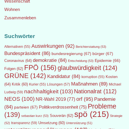
Wissenschaft
Wohnen
Zusammenleben
Suchwörter
Auswirkungen
(92)
Alternativen
(55)
Berichterstattung
(53)
Bundespräsident
(86)
bundesregierung
(67)
bürger
(67)
demokratie
(84)
Epidemie
(66)
Coronavirus
(64)
Entscheidung
(53)
FPÖ
(156)
glaubwürdigkeit
(124)
Folgen
(62)
GRÜNE
(142)
Kandidatur
(84)
Kosten
korruption
(55)
Maßnahmen
(89)
(64)
Kritik
(60)
Lösungen
(57)
Michael
Kurier
(55)
Nationalrat
(112)
nachhaltigkeit
(103)
Ludwig
(59)
NEOS
(100)
orf
(95)
Pandemie
NR-Wahl 2019
(77)
Probleme
(84)
Politikverdrossenheit
(75)
parteien
(67)
spö
(215)
(139)
Souverän
(62)
sebastian kurz
(53)
Strategie
transparenz
(59)
Umsetzung
(60)
(52)
Unterstützung
(51)