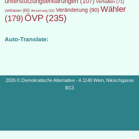
unterstützungserklärungen
(107)
Verhalten
(71)
Wähler
Veränderung
(90)
vertrauen
(60)
Verzerrung
(52)
ÖVP
(235)
(179)
Auto-Translate:
2026 © Demokratische Alternative - A 1140 Wien, Nikischgasse
8/13
Diese Website benutzt Cookies. Wenn du die Website weiter nutzt,