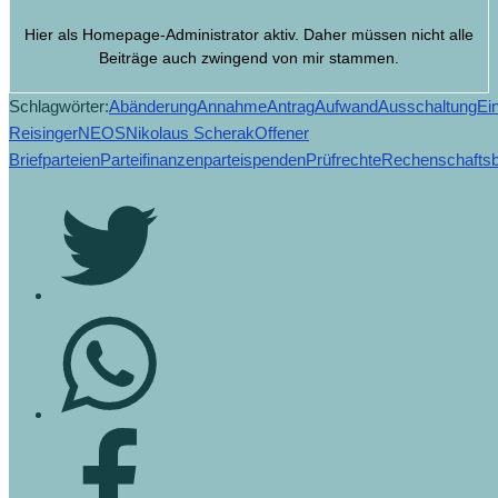
Hier als Homepage-Administrator aktiv. Daher müssen nicht alle
Beiträge auch zwingend von mir stammen.
Schlagwörter:
Abänderung
Annahme
Antrag
Aufwand
Ausschaltung
Ei
Reisinger
NEOS
Nikolaus Scherak
Offener
Brief
parteien
Parteifinanzen
parteispenden
Prüfrechte
Rechenschaftsb