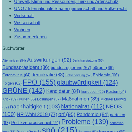
Umwelt, Klima und Ressourcen, Tier- und Artenschutz
UNO / Internationale Staatengemeinschaft und Völkerrecht
Wirtschaft
Wissenschaft
Wohnen
Zusammenleben
Suchwörter
Auswirkungen
(92)
Alternativen
(54)
Berichterstattung
(53)
Bundespräsident
(86)
bundesregierung
(67)
bürger
(66)
demokratie
(83)
Epidemie
(66)
Coronavirus
(64)
Entscheidung
(52)
FPÖ
(155)
glaubwürdigkeit
(124)
Folgen
(62)
GRÜNE
(142)
Kandidatur
(84)
Kosten
(64)
korruption
(55)
Maßnahmen
(89)
Kritik
(59)
Lösungen
(57)
Michael Ludwig
Kurier
(55)
Nationalrat
(112)
nachhaltigkeit
(103)
NEOS
(59)
(100)
orf
(95)
Pandemie
(84)
NR-Wahl 2019
(77)
parteien
Probleme
(139)
Politikverdrossenheit
(74)
(67)
sebastian
spö
(215)
Souverän
(61)
transparenz
(59)
kurz
(53)
Strategie
(52)