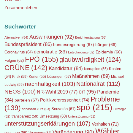
Zusammenleben
Suchwörter
Auswirkungen
(92)
Alternativen
(54)
Berichterstattung
(53)
Bundespräsident
(86)
bundesregierung
(67)
bürger
(66)
demokratie
(83)
Epidemie
(66)
Coronavirus
(64)
Entscheidung
(52)
FPÖ
(155)
glaubwürdigkeit
(124)
Folgen
(62)
GRÜNE
(142)
Kandidatur
(84)
Kosten
korruption
(55)
Maßnahmen
(89)
(64)
Kritik
(59)
Lösungen
(57)
Michael
Kurier
(55)
Nationalrat
(112)
nachhaltigkeit
(103)
Ludwig
(59)
NEOS
(100)
orf
(95)
Pandemie
NR-Wahl 2019
(77)
Probleme
(84)
Politikverdrossenheit
(74)
parteien
(67)
spö
(215)
(139)
Souverän
(61)
sebastian kurz
(53)
Strategie
transparenz
(59)
Umsetzung
(60)
(52)
Unterstützung
(51)
unterstützungserklärungen
(107)
Verhalten
(71)
Wähler
Veränderung
(90)
vertrauen
(59)
Verzerrung
(52)