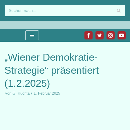
Zum
Inhalt
springen
„Wiener Demokratie-
Strategie“ präsentiert
(1.2.2025)
von
G. Kuchta
1. Februar 2025