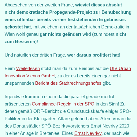
Abgesehen von der zweiten Frage,
wieviel dieses absolut
nicht demokratische Propaganda-Projekt zur Behübschung
eines offenbar bereits vorher feststehenden Ergebnisses
gekostet hat
, mit welchem an der tatsächlichen Demokratie in
Wien wohl genau
gar nichts geändert
wird (zumindest
nicht
zum Besseren
)!
Und natürlich der dritten Frage,
wer daraus profitiert hat
!
Beim
Weiterlesen
stößt man da zum Beispiel auf die
UIV Urban
Innovation Vienna GmbH
, zu der es bereits einen gar nicht
unspannenden
Bericht des Stadtrechnungshofes
gibt.
Irgendwie kommen einem da die parallel gerade medial
präsentierten
Compliance-Regeln in der SPÖ
in den Sinn! Zu
denen gemäß ORF-Bericht die Grundstückskäufe einiger SPÖ-
Politiker in der Kleingarten-Affäre geführt haben. Allem voran die
des Donaustädter SPÖ-Bezirksvorstehers Ernst Nevrivy 2020
in einer Anlage in Breitenlee. Eines
Ernst Nevrivy
, der nach wie