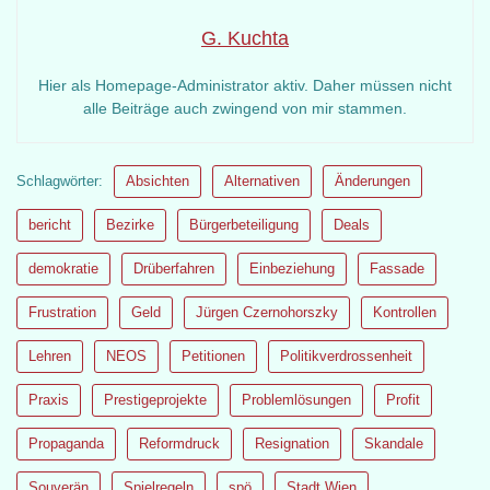
G. Kuchta
Hier als Homepage-Administrator aktiv. Daher müssen nicht
alle Beiträge auch zwingend von mir stammen.
Schlagwörter:
Absichten
Alternativen
Änderungen
bericht
Bezirke
Bürgerbeteiligung
Deals
demokratie
Drüberfahren
Einbeziehung
Fassade
Frustration
Geld
Jürgen Czernohorszky
Kontrollen
Lehren
NEOS
Petitionen
Politikverdrossenheit
Praxis
Prestigeprojekte
Problemlösungen
Profit
Propaganda
Reformdruck
Resignation
Skandale
Souverän
Spielregeln
spö
Stadt Wien