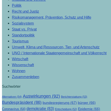
Politik
Recht und Justiz
Risikomanagement, Prävention, Schutz und Hilfe
Sozialsystem
Staat vs. Privat
Standortpolitik
Tourismus
Umwelt, Klima und Ressourcen, Tier- und Artenschutz
UNO / Internationale Staatengemeinschaft und Völkerrecht
Wirtschaft
Wissenschaft
Wohnen
Zusammenleben
Suchwörter
Auswirkungen
(92)
Alternativen
(54)
Berichterstattung
(53)
Bundespräsident
(86)
bundesregierung
(67)
bürger
(66)
demokratie
(83)
Epidemie
(66)
Coronavirus
(64)
Entscheidung
(52)