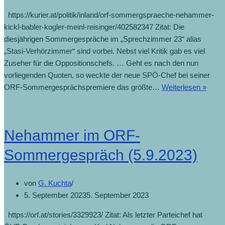
https://kurier.at/politik/inland/orf-sommergspraeche-nehammer-
kickl-babler-kogler-meinl-reisinger/402582347 Zitat: Die
diesjährigen Sommergespräche im „Sprechzimmer 23“ alias
„Stasi-Verhörzimmer“ sind vorbei. Nebst viel Kritik gab es viel
Zuseher für die Oppositionschefs. … Geht es nach den nun
vorliegenden Quoten, so weckte der neue SPÖ-Chef bei seiner
ORF-Sommergesprächspremiere das größte…
Weiterlesen »
Nehammer im ORF-
Sommergespräch (5.9.2023)
von
G. Kuchta
5. September 2023
5. September 2023
https://orf.at/stories/3329923/ Zitat: Als letzter Parteichef hat