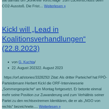
bat damals um „konkrete Vorschläge“ zum Lückenschluss beim
CO2-Ausstoß. Die Frist…
Weiterlesen »
Kickl will „Lead in
Koalitionsverhandlungen“
(22.8.2023)
von
G. Kuchta
22. August 2023
22. August 2023
https://orf.at/stories/3328292/ Zitat: Als dritter Parteichef hat FPÖ-
Parteiobmann Herbert Kickl die ORF-Interviewserie
„Sommergespräche“ am Montag fortgesetzt. Er betonte einmal
mehr seine Position zur Zuwanderung und zum Verhältnis seiner
Partei zu den rechtsextremen Identitären, die er als „NGO von
rechts“ bezeichnete.…
Weiterlesen »