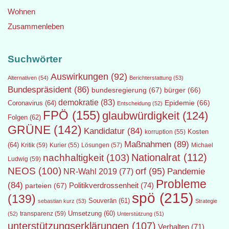
Wohnen
Zusammenleben
Suchwörter
Auswirkungen
(92)
Alternativen
(54)
Berichterstattung
(53)
Bundespräsident
(86)
bundesregierung
(67)
bürger
(66)
demokratie
(83)
Epidemie
(66)
Coronavirus
(64)
Entscheidung
(52)
FPÖ
(155)
glaubwürdigkeit
(124)
Folgen
(62)
GRÜNE
(142)
Kandidatur
(84)
Kosten
korruption
(55)
Maßnahmen
(89)
(64)
Kritik
(59)
Lösungen
(57)
Michael
Kurier
(55)
Nationalrat
(112)
nachhaltigkeit
(103)
Ludwig
(59)
NEOS
(100)
orf
(95)
Pandemie
NR-Wahl 2019
(77)
Probleme
(84)
Politikverdrossenheit
(74)
parteien
(67)
spö
(215)
(139)
Souverän
(61)
sebastian kurz
(53)
Strategie
transparenz
(59)
Umsetzung
(60)
(52)
Unterstützung
(51)
unterstützungserklärungen
(107)
Verhalten
(71)