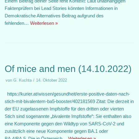
Einem Beitrag deiner Seite fehlt Kontext: Laut unabhängigen
Faktenprüfern bei Lead Stories könnten Informationen in
Demokratische Alternatives Beitrag aufgrund des
fehlenden…
Weiterlesen »
Of mice and men (14.10.2022)
von
G. Kuchta
14. Oktober 2022
https://kurier.at/wissen/gesundheit/erste-positive-daten-nach-
stich-mit-bivalentem-ba5-booster/402181569 Zitat: Die derzeit in
der EU zugelassenen Impfstoffe für den dritten oder vierten
Stich sind sogenannte „bivalente Impfstoffe“: Sie enthalten also
eine Komponente gegen den Wildtyp von SARS-CoV-2 und
zusätzlich eine neue Komponente gegen BA.1 oder
BA.4/BA.5. Die in Österreich…
Weiterlesen »