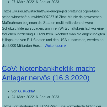
27. März 2022
16. Januar 2023
https://kurier.at/wirtschaft/wie-europa-jetzt-rettungsbojen-fuer-
seine-wirtschaft-auswirft/400785716 Zitat: Mit nie da gewesenen
Maßnahmen beginnen die Staaten multi-milliardenschwere
Schutzschilde aufzubauen, um ihren Wirtschaftskreislauf vor einer
tödlichen Infizierung zu schützen. Rechnet man die angekündigten
Hilfspakete von EU-Staaten und den USA zusammen, werden an
die 2.000 Milliarden Euro…
Weiterlesen »
CoV: Notenbankhektik macht
Anleger nervös (16.3.2020)
von
G. Kuchta
24. März 2022
16. Januar 2023
https://orf.at/stories/3158035/ Zitat: Eine konzertierte Aktion der