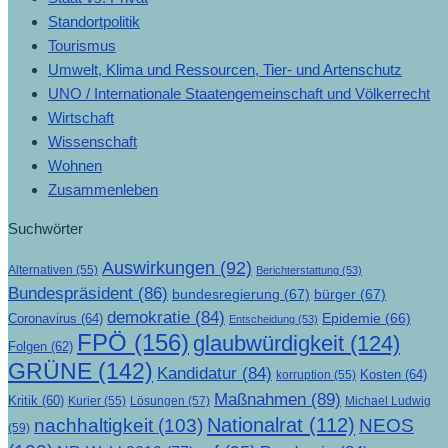
Standortpolitik
Tourismus
Umwelt, Klima und Ressourcen, Tier- und Artenschutz
UNO / Internationale Staatengemeinschaft und Völkerrecht
Wirtschaft
Wissenschaft
Wohnen
Zusammenleben
Suchwörter
Auswirkungen
(92)
Alternativen
(55)
Berichterstattung
(53)
Bundespräsident
(86)
bundesregierung
(67)
bürger
(67)
demokratie
(84)
Epidemie
(66)
Coronavirus
(64)
Entscheidung
(53)
FPÖ
(156)
glaubwürdigkeit
(124)
Folgen
(62)
GRÜNE
(142)
Kandidatur
(84)
Kosten
(64)
korruption
(55)
Maßnahmen
(89)
Kritik
(60)
Lösungen
(57)
Michael Ludwig
Kurier
(55)
Nationalrat
(112)
nachhaltigkeit
(103)
NEOS
(59)