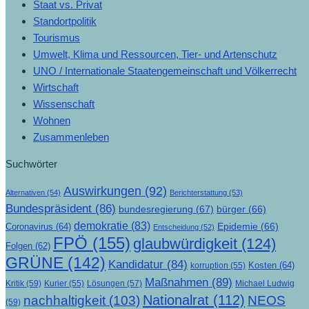
Staat vs. Privat
Standortpolitik
Tourismus
Umwelt, Klima und Ressourcen, Tier- und Artenschutz
UNO / Internationale Staatengemeinschaft und Völkerrecht
Wirtschaft
Wissenschaft
Wohnen
Zusammenleben
Suchwörter
Auswirkungen
(92)
Alternativen
(54)
Berichterstattung
(53)
Bundespräsident
(86)
bundesregierung
(67)
bürger
(66)
demokratie
(83)
Epidemie
(66)
Coronavirus
(64)
Entscheidung
(52)
FPÖ
(155)
glaubwürdigkeit
(124)
Folgen
(62)
GRÜNE
(142)
Kandidatur
(84)
Kosten
(64)
korruption
(55)
Maßnahmen
(89)
Kritik
(59)
Lösungen
(57)
Michael Ludwig
Kurier
(55)
Nationalrat
(112)
nachhaltigkeit
(103)
NEOS
(59)