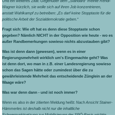
Und ein weiteres Zitat:
Gegenüber dem „Standard“ meinte Rendi-
Wagner kürzlich, sie wolle sich auf ihren Job konzentrieren,
anstatt Wahlkampf zu betreiben: „Es darf keine Stopptaste für die
politische Arbeit der Sozialdemokratie geben.“
Fragt sich: Wie oft hat es denn diese Stopptaste schon
gegeben? Nämlich NICHT in der Opposition wie heute - wo es
außer Randbemerkungen sowieso nichts abzustauben gibt?
Was ist denn dann (gewesen), wenn es in einer
Regierungsmehrheit wirklich um's Eingemachte geht? Was
ist denn dort, wo man in z.B. einer Landesregierung sowieso
schon das Sagen hätte oder zumindest über die zu
gewährleistende Mehrheit das entscheidende Zünglein an der
Waage wäre?
Was war denn dann - und ist noch immer?
Wenn es also in der zitierten Meldung heißt:
Nach Ansicht Stainer-
Hämmerles ist deshalb nicht nur die inhaltliche
Schwerpunktsetzung zur Mobilisierung der SPÖ-Basis wichtig,