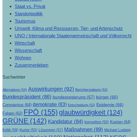
Staat vs. Privat
Standortpolitik
Tourismus
Umwelt, Klima und Ressourcen, Tier- und Artenschutz
UNO / Internationale Staatengemeinschaft und Völkerrecht
Wirtschaft
Wissenschaft
Wohnen
Zusammenleben
Suchwörter
Auswirkungen
(92)
Alternativen
(54)
Berichterstattung
(53)
Bundespräsident
(86)
bundesregierung
(67)
bürger
(66)
demokratie
(83)
Epidemie
(66)
Coronavirus
(64)
Entscheidung
(52)
FPÖ
(155)
glaubwürdigkeit
(124)
Folgen
(62)
GRÜNE
(142)
Kandidatur
(84)
Kosten
(64)
korruption
(55)
Maßnahmen
(89)
Kritik
(59)
Lösungen
(57)
Michael Ludwig
Kurier
(55)