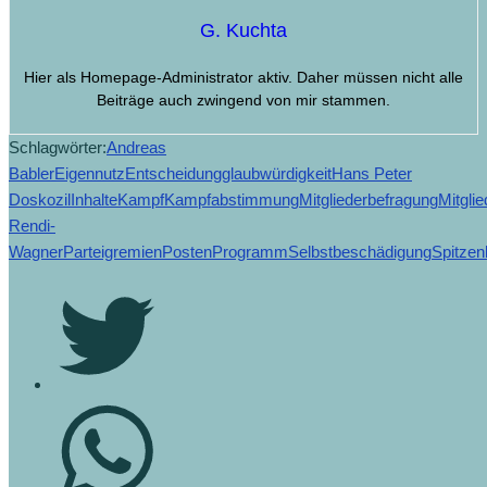
G. Kuchta
Hier als Homepage-Administrator aktiv. Daher müssen nicht alle
Beiträge auch zwingend von mir stammen.
Schlagwörter:
Andreas
Babler
Eigennutz
Entscheidung
glaubwürdigkeit
Hans Peter
Doskozil
Inhalte
Kampf
Kampfabstimmung
Mitgliederbefragung
Mitgli
Rendi-
Wagner
Parteigremien
Posten
Programm
Selbstbeschädigung
Spitzen