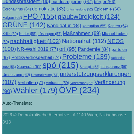
Bundespräsident
(86)
bundesregierung
(67)
bürger
(66)
demokratie
(83)
Epidemie
(66)
Coronavirus
(64)
Entscheidung
(52)
FPÖ
(155)
glaubwürdigkeit
(124)
Folgen
(62)
GRÜNE
(142)
Kandidatur
(84)
Kosten
(64)
korruption
(55)
Maßnahmen
(89)
Kritik
(59)
Lösungen
(57)
Michael Ludwig
Kurier
(55)
Nationalrat
(112)
nachhaltigkeit
(103)
NEOS
(59)
(100)
orf
(95)
Pandemie
(84)
NR-Wahl 2019
(77)
parteien
Probleme
(139)
Politikverdrossenheit
(74)
(67)
sebastian
spö
(215)
Souverän
(61)
transparenz
(59)
kurz
(53)
Strategie
(52)
unterstützungserklärungen
Umsetzung
(60)
Unterstützung
(51)
(107)
Veränderung
Verhalten
(71)
vertrauen
(59)
Verzerrung
(52)
ÖVP
(234)
Wähler
(179)
(90)
Auto-Translate:
2026 © Demokratische Alternative - A 1140 Wien, Nikischgasse
8/13