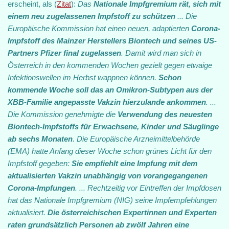
erscheint, als (
Zitat
):
Das
Nationale Impfgremium rät, sich mit
einem neu zugelassenen Impfstoff zu schützen
... Die
Europäische Kommission hat einen neuen, adaptierten
Corona-
Impfstoff des Mainzer Herstellers Biontech und seines US-
Partners Pfizer final zugelassen
. Damit wird man sich in
Österreich in den kommenden Wochen gezielt gegen etwaige
Infektionswellen im Herbst wappnen können.
Schon
kommende Woche soll das an Omikron-Subtypen aus der
XBB-Familie angepasste Vakzin hierzulande ankommen
. ...
Die Kommission genehmigte die
Verwendung des neuesten
Biontech-Impfstoffs für Erwachsene, Kinder und Säuglinge
ab sechs Monaten
. Die Europäische Arzneimittelbehörde
(EMA) hatte Anfang dieser Woche schon grünes Licht für den
Impfstoff gegeben:
Sie empfiehlt eine Impfung mit dem
aktualisierten Vakzin unabhängig von vorangegangenen
Corona-Impfungen
. ... Rechtzeitig vor Eintreffen der Impfdosen
hat das Nationale Impfgremium (NIG) seine Impfempfehlungen
aktualisiert.
Die österreichischen Expertinnen und Experten
raten grundsätzlich Personen ab zwölf Jahren eine