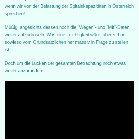
wenn wir von der Belastung der Spitalskapazitäten in Österreich
sprechen!
Müßig, angesichts dessen noch die "Wegen"- und "Mit"-Daten
weiter aufzudröseln. Was eine Leichtigkeit wäre, aber schon
sowieso vom Grundsätzlichen her massiv in Frage zu stellen
ist.
Doch um die Lücken der gesamten Betrachtung noch etwas
weiter abzurunden: