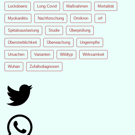
Lockdowns
Long Covid
Maßnahmen
Mortalität
Myokarditis
Nachforschung
Omikron
orf
Spitalsauslastung
Studie
Überprüfung
Übersterblichkeit
Überwachung
Ungeimpfte
Ursachen
Varianten
Wildtyp
Wirksamkeit
Wuhan
Zufallsdiagnosen