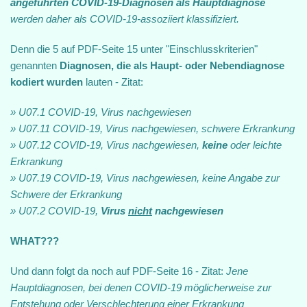
angeführten COVID‐19‐Diagnosen als Hauptdiagnose
werden daher als COVID‐19‐assoziiert klassifiziert.
Denn die 5 auf PDF-Seite 15 unter "Einschlusskriterien"
genannten
Diagnosen, die als Haupt‐ oder Nebendiagnose
kodiert wurden
lauten - Zitat:
» U07.1 COVID‐19, Virus nachgewiesen
» U07.11 COVID‐19, Virus nachgewiesen, schwere Erkrankung
» U07.12 COVID‐19, Virus nachgewiesen,
keine
oder leichte
Erkrankung
» U07.19 COVID‐19, Virus nachgewiesen, keine Angabe zur
Schwere der Erkrankung
» U07.2 COVID‐19,
Virus
nicht
nachgewiesen
WHAT???
Und dann folgt da noch auf PDF-Seite 16 - Zitat:
Jene
Hauptdiagnosen, bei denen COVID‐19 möglicherweise zur
Entstehung oder Verschlechterung einer Erkrankung