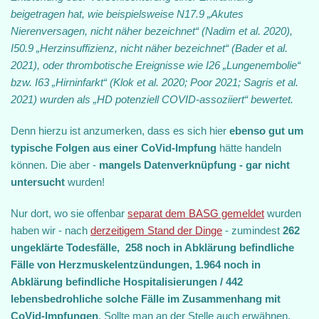
beigetragen hat, wie beispielsweise N17.9 „Akutes
Nierenversagen, nicht näher bezeichnet“ (Nadim et al. 2020),
I50.9 „Herzinsuffizienz, nicht näher bezeichnet“ (Bader et al.
2021), oder thrombotische Ereignisse wie I26 „Lungenembolie“
bzw. I63 „Hirninfarkt“ (Klok et al. 2020; Poor 2021; Sagris et al.
2021) wurden als „HD potenziell COVID‐assoziiert“ bewertet.
Denn hierzu ist anzumerken, dass es sich hier
ebenso gut um
typische Folgen aus einer CoVid-Impfung
hätte handeln
können. Die aber -
mangels Datenverknüpfung - gar nicht
untersucht
wurden!
Nur dort, wo sie offenbar
separat dem BASG gemeldet
wurden
haben wir - nach
derzeitigem Stand der Dinge
- zumindest
262
ungeklärte Todesfälle, 258 noch in Abklärung befindliche
Fälle von Herzmuskelentzündungen, 1.964 noch in
Abklärung befindliche Hospitalisierungen / 442
lebensbedrohliche solche Fälle im Zusammenhang mit
CoVid-Impfungen
. Sollte man an der Stelle auch erwähnen,