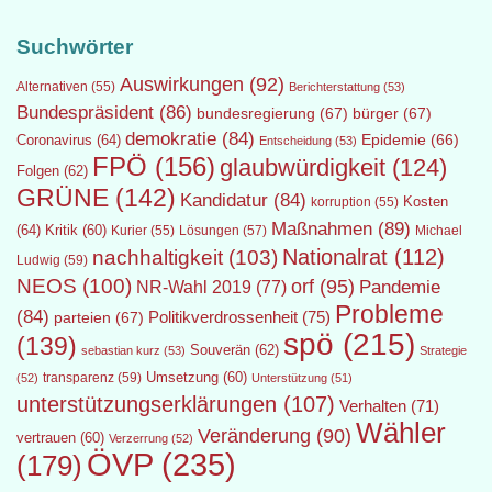
Suchwörter
Auswirkungen
(92)
Alternativen
(55)
Berichterstattung
(53)
Bundespräsident
(86)
bundesregierung
(67)
bürger
(67)
demokratie
(84)
Epidemie
(66)
Coronavirus
(64)
Entscheidung
(53)
FPÖ
(156)
glaubwürdigkeit
(124)
Folgen
(62)
GRÜNE
(142)
Kandidatur
(84)
Kosten
korruption
(55)
Maßnahmen
(89)
(64)
Kritik
(60)
Lösungen
(57)
Michael
Kurier
(55)
Nationalrat
(112)
nachhaltigkeit
(103)
Ludwig
(59)
NEOS
(100)
orf
(95)
Pandemie
NR-Wahl 2019
(77)
Probleme
(84)
Politikverdrossenheit
(75)
parteien
(67)
spö
(215)
(139)
Souverän
(62)
sebastian kurz
(53)
Strategie
transparenz
(59)
Umsetzung
(60)
(52)
Unterstützung
(51)
unterstützungserklärungen
(107)
Verhalten
(71)
Wähler
Veränderung
(90)
vertrauen
(60)
Verzerrung
(52)
ÖVP
(235)
(179)