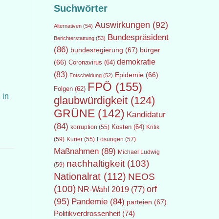
Suchwörter
Auswirkungen
(92)
Alternativen
(54)
Bundespräsident
Berichterstattung
(53)
(86)
bundesregierung
(67)
bürger
demokratie
(66)
Coronavirus
(64)
(83)
Epidemie
(66)
Entscheidung
(52)
FPÖ
(155)
Folgen
(62)
 in
glaubwürdigkeit
(124)
GRÜNE
(142)
Kandidatur
(84)
Kosten
(64)
Kritik
korruption
(55)
(59)
Lösungen
(57)
Kurier
(55)
Maßnahmen
(89)
Michael Ludwig
nachhaltigkeit
(103)
(59)
Nationalrat
(112)
NEOS
(100)
orf
NR-Wahl 2019
(77)
(95)
Pandemie
(84)
parteien
(67)
Politikverdrossenheit
(74)