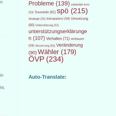
in
Probleme
(139)
sebastian kurz
spö
(215)
Souverän
(61)
(53)
transparenz
(59)
Umsetzung
Strategie
(52)
(60)
Unterstützung
(51)
unterstützungserklärunge
n
(107)
Verhalten
(71)
vertrauen
Veränderung
(59)
Verzerrung
(52)
Wähler
(179)
(90)
ÖVP
(234)
in
Auto-Translate:
cht.