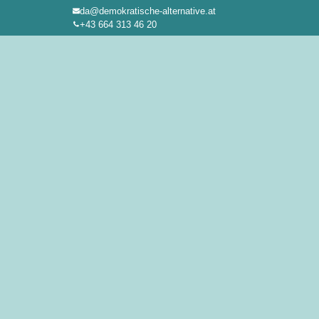
da@demokratische-alternative.at
Zum
+43 664 313 46 20
Inhalt
springen