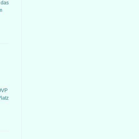
 das
m
 ÖVP
Platz