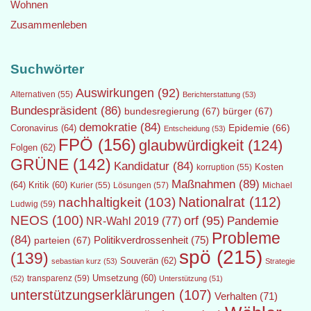
Wohnen
Zusammenleben
Suchwörter
Auswirkungen
(92)
Alternativen
(55)
Berichterstattung
(53)
Bundespräsident
(86)
bundesregierung
(67)
bürger
(67)
demokratie
(84)
Epidemie
(66)
Coronavirus
(64)
Entscheidung
(53)
FPÖ
(156)
glaubwürdigkeit
(124)
Folgen
(62)
GRÜNE
(142)
Kandidatur
(84)
Kosten
korruption
(55)
Maßnahmen
(89)
(64)
Kritik
(60)
Lösungen
(57)
Michael
Kurier
(55)
Nationalrat
(112)
nachhaltigkeit
(103)
Ludwig
(59)
NEOS
(100)
orf
(95)
Pandemie
NR-Wahl 2019
(77)
Probleme
(84)
Politikverdrossenheit
(75)
parteien
(67)
spö
(215)
(139)
Souverän
(62)
sebastian kurz
(53)
Strategie
transparenz
(59)
Umsetzung
(60)
(52)
Unterstützung
(51)
unterstützungserklärungen
(107)
Verhalten
(71)