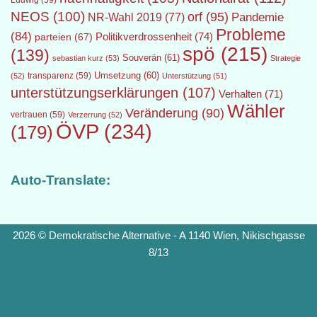
Ludwig
(59)
NEOS
(100)
orf
(95)
Pandemie
NR-Wahl 2019
(77)
Probleme
(84)
Politikverdrossenheit
(74)
parteien
(67)
spö
(215)
(139)
Souverän
(61)
sebastian kurz
(53)
Strategie
transparenz
(59)
Umsetzung
(60)
(52)
Unterstützung
(51)
unterstützungserklärungen
(107)
Verhalten
(71)
Wähler
Veränderung
(90)
vertrauen
(59)
Verzerrung
(52)
ÖVP
(234)
(179)
Auto-Translate:
2026 © Demokratische Alternative - A 1140 Wien, Nikischgasse
8/13