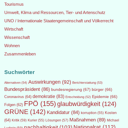
Tourismus
Umwelt, Klima und Ressourcen, Tier- und Artenschutz
UNO / Internationale Staatengemeinschaft und Völkerrecht
Wirtschaft
Wissenschaft
Wohnen
Zusammenleben
Suchwörter
Auswirkungen
(92)
Alternativen
(54)
Berichterstattung
(53)
Bundespräsident
(86)
bundesregierung
(67)
bürger
(66)
demokratie
(83)
Epidemie
(66)
Coronavirus
(64)
Entscheidung
(52)
FPÖ
(155)
glaubwürdigkeit
(124)
Folgen
(62)
GRÜNE
(142)
Kandidatur
(84)
Kosten
korruption
(55)
Maßnahmen
(89)
(64)
Kritik
(59)
Lösungen
(57)
Michael
Kurier
(55)
Nationalrat
(112)
nachhaltigkeit
(103)