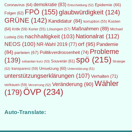
demokratie
(83)
Epidemie
(66)
Coronavirus
(64)
Entscheidung
(52)
FPÖ
(155)
glaubwürdigkeit
(124)
Folgen
(62)
GRÜNE
(142)
Kandidatur
(84)
Kosten
korruption
(55)
Maßnahmen
(89)
(64)
Kritik
(59)
Lösungen
(57)
Michael
Kurier
(55)
Nationalrat
(112)
nachhaltigkeit
(103)
Ludwig
(59)
NEOS
(100)
orf
(95)
Pandemie
NR-Wahl 2019
(77)
Probleme
(84)
Politikverdrossenheit
(74)
parteien
(67)
spö
(215)
(139)
Souverän
(61)
sebastian kurz
(53)
Strategie
transparenz
(59)
Umsetzung
(60)
(52)
Unterstützung
(51)
unterstützungserklärungen
(107)
Verhalten
(71)
Wähler
Veränderung
(90)
vertrauen
(59)
Verzerrung
(52)
ÖVP
(234)
(179)
Auto-Translate: