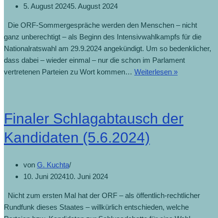
5. August 2024
5. August 2024
Die ORF-Sommergespräche werden den Menschen – nicht
ganz unberechtigt – als Beginn des Intensivwahlkampfs für die
Nationalratswahl am 29.9.2024 angekündigt. Um so bedenklicher,
dass dabei – wieder einmal – nur die schon im Parlament
vertretenen Parteien zu Wort kommen…
Weiterlesen »
Einstimmun
auf
den
Wahlkampf
Finaler Schlagabtausch der
(5.8.2024)
Kandidaten (5.6.2024)
von
G. Kuchta
10. Juni 2024
10. Juni 2024
Nicht zum ersten Mal hat der ORF – als öffentlich-rechtlicher
Rundfunk dieses Staates – willkürlich entschieden, welche