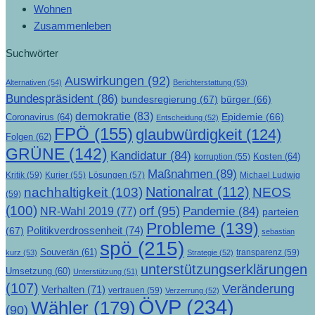
Wohnen
Zusammenleben
Suchwörter
Auswirkungen
(92)
Alternativen
(54)
Berichterstattung
(53)
Bundespräsident
(86)
bundesregierung
(67)
bürger
(66)
demokratie
(83)
Epidemie
(66)
Coronavirus
(64)
Entscheidung
(52)
FPÖ
(155)
glaubwürdigkeit
(124)
Folgen
(62)
GRÜNE
(142)
Kandidatur
(84)
Kosten
(64)
korruption
(55)
Maßnahmen
(89)
Kritik
(59)
Lösungen
(57)
Michael Ludwig
Kurier
(55)
Nationalrat
(112)
nachhaltigkeit
(103)
NEOS
(59)
(100)
orf
(95)
Pandemie
(84)
NR-Wahl 2019
(77)
parteien
Probleme
(139)
Politikverdrossenheit
(74)
(67)
sebastian
spö
(215)
Souverän
(61)
transparenz
(59)
kurz
(53)
Strategie
(52)
unterstützungserklärungen
Umsetzung
(60)
Unterstützung
(51)
(107)
Veränderung
Verhalten
(71)
vertrauen
(59)
Verzerrung
(52)
ÖVP
(234)
Wähler
(179)
(90)