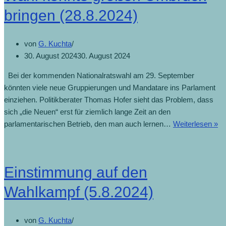
deutlich
bringen (28.8.2024)
vor
SPÖ
von
G. Kuchta
(29.9.2024)
30. August 2024
30. August 2024
Bei der kommenden Nationalratswahl am 29. September
könnten viele neue Gruppierungen und Mandatare ins Parlament
einziehen. Politikberater Thomas Hofer sieht das Problem, dass
sich „die Neuen“ erst für ziemlich lange Zeit an den
parlamentarischen Betrieb, den man auch lernen…
Weiterlesen »
Wa
kö
gr
U
Einstimmung auf den
br
(2
Wahlkampf (5.8.2024)
von
G. Kuchta