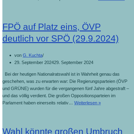
„mit
Erpr
(1.1
FPÖ auf Platz eins, ÖVP
deutlich vor SPÖ (29.9.2024)
von
G. Kuchta
29. September 2024
29. September 2024
Bei der heutigen Nationalratswahl ist in Wahrheit genau das
geschehen, was zu erwarten war: Die Regierungsparteien (ÖVP
und GRÜNE) wurden für die vergangenen fünf Jahre abgestraft –
und das völlig verdient. Die großen Oppositionsparteien im
Parlament haben einerseits relativ…
Weiterlesen »
FPÖ
auf
Platz
eins,
Wahl könnte großen Umbruch
ÖVP