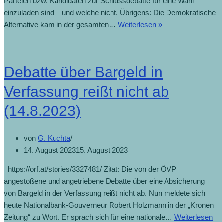
Parteien bzw. Kandidaten zur Schlussdebatte für eine Wahl
einzuladen sind – und welche nicht. Übrigens: Die Demokratische
Alternative kam in der gesamten…
Weiterlesen »
Finaler
Schlagabtausch
der
Kandidaten
Debatte über Bargeld in
(5.6.2024)
Verfassung reißt nicht ab
(14.8.2023)
von
G. Kuchta
14. August 2023
15. August 2023
https://orf.at/stories/3327481/ Zitat: Die von der ÖVP
angestoßene und angetriebene Debatte über eine Absicherung
von Bargeld in der Verfassung reißt nicht ab. Nun meldete sich
heute Nationalbank-Gouverneur Robert Holzmann in der „Kronen
Zeitung“ zu Wort. Er sprach sich für eine nationale…
Weiterlesen