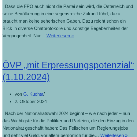
Dass die FPÖ auch nicht die Partei sein wird, die Österreich und
seine Bevölkerung in eine segensreiche Zukunft führt, dazu
braucht man keine seherischen Gaben. Dazu reicht schon ein
Blick in diverse Chatprotokolle und sonstige Begebenheiten der
Vergangenheit. Nur…
Weiterlesen »
FPÖ
–
einbinden
oder
ÖVP „mit Erpressungspotenzial“
ausgrenzen?
(7.10.2024)
(1.10.2024)
von
G. Kuchta
2. Oktober 2024
Nach der Nationalratswahl 2024 beginnt – wie nach jeder – nun
das Wichtigste für die Politiker und Parteien, die den Einzug in den
Nationalrat geschafft haben: Das Feilschen um Regierungsjobs
und sehr viel Geld, vor allem persönlich für die…
Weiterlesen »
ÖV