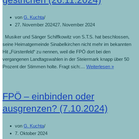
von
G. Kuchta
27. November 2024
27. November 2024
Musiker und Sänger Schiffkowitz von S.T.S. hat beschlossen,
seine Heimatgemeinde Sinabelkirchen nicht mehr im bekannten
Hit „Fürstenfeld“ zu nennen, weil die FPÖ dort bei den
vergangenen Landtagswahlen in der Steiermark knapp über 50
Prozent der Stimmen holte. Fragt sich:…
Weiterlesen »
Sinabelkirc
nach
FPÖ-
Mehrheit
FPÖ – einbinden oder
aus
S.T.S.-
ausgrenzen? (7.10.2024)
Hit
gestrichen
von
G. Kuchta
(26.11.2024)
7. Oktober 2024