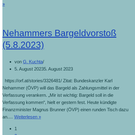
»
Debatte
über
Bargeld
in
Nehammers Bargeldvorstoß
Verfassung
reißt
(5.8.2023)
nicht
ab
von
G. Kuchta
(14.8.2023)
5. August 2023
5. August 2023
https://orf.at/stories/3326481/ Zitat: Bundeskanzler Karl
Nehammer (ÖVP) will das Bargeld als Zahlungsmittel in der
Verfassung verankern. „Mir ist wichtig: Bargeld soll in die
Verfassung kommen“, hielt er gestern fest. Heute kündigte
Finanzminister Magnus Brunner (ÖVP) einen runden Tisch dazu
an.…
Weiterlesen »
Nehammers
Bargeldvorstoß
1
(5.8.2023)