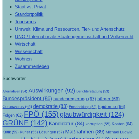
Staat vs. Privat
Standortpolitik
Tourismus
Umwelt, Klima und Ressourcen, Tier- und Artenschutz
UNO / Internationale Staatengemeinschaft und Völkerrecht
Wirtschaft
Wissenschaft
Wohnen
Zusammenleben
Suchwörter
Auswirkungen
(92)
Alternativen
(54)
Berichterstattung
(53)
Bundespräsident
(86)
bundesregierung
(67)
bürger
(66)
demokratie
(83)
Epidemie
(66)
Coronavirus
(64)
Entscheidung
(52)
FPÖ
(155)
glaubwürdigkeit
(124)
Folgen
(62)
GRÜNE
(142)
Kandidatur
(84)
Kosten
(64)
korruption
(55)
Maßnahmen
(89)
Kritik
(59)
Lösungen
(57)
Michael Ludwig
Kurier
(55)