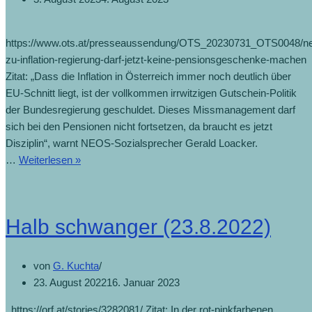
https://www.ots.at/presseaussendung/OTS_20230731_OTS0048/n
zu-inflation-regierung-darf-jetzt-keine-pensionsgeschenke-machen
Zitat: „Dass die Inflation in Österreich immer noch deutlich über
EU-Schnitt liegt, ist der vollkommen irrwitzigen Gutschein-Politik
der Bundesregierung geschuldet. Dieses Missmanagement darf
sich bei den Pensionen nicht fortsetzen, da braucht es jetzt
Disziplin“, warnt NEOS-Sozialsprecher Gerald Loacker.
…
Weiterlesen »
Halb schwanger (23.8.2022)
von
G. Kuchta
23. August 2022
16. Januar 2023
https://orf.at/stories/3282081/ Zitat: In der rot-pinkfarbenen