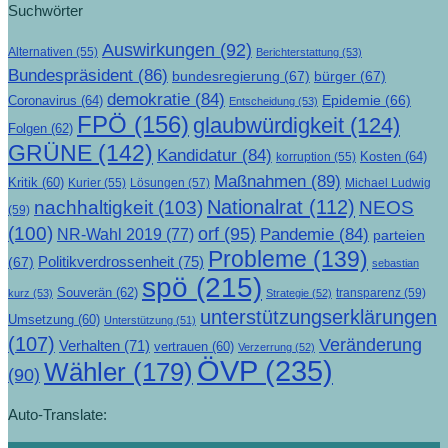
Suchwörter
Auswirkungen
(92)
Alternativen
(55)
Berichterstattung
(53)
Bundespräsident
(86)
bundesregierung
(67)
bürger
(67)
demokratie
(84)
Epidemie
(66)
Coronavirus
(64)
Entscheidung
(53)
FPÖ
(156)
glaubwürdigkeit
(124)
Folgen
(62)
GRÜNE
(142)
Kandidatur
(84)
Kosten
(64)
korruption
(55)
Maßnahmen
(89)
Kritik
(60)
Lösungen
(57)
Michael Ludwig
Kurier
(55)
Nationalrat
(112)
nachhaltigkeit
(103)
NEOS
(59)
(100)
orf
(95)
Pandemie
(84)
NR-Wahl 2019
(77)
parteien
Probleme
(139)
Politikverdrossenheit
(75)
(67)
sebastian
spö
(215)
Souverän
(62)
transparenz
(59)
kurz
(53)
Strategie
(52)
unterstützungserklärungen
Umsetzung
(60)
Unterstützung
(51)
(107)
Veränderung
Verhalten
(71)
vertrauen
(60)
Verzerrung
(52)
ÖVP
(235)
Wähler
(179)
(90)
Auto-Translate: