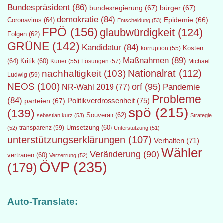
Bundespräsident
(86)
bundesregierung
(67)
bürger
(67)
demokratie
(84)
Epidemie
(66)
Coronavirus
(64)
Entscheidung
(53)
FPÖ
(156)
glaubwürdigkeit
(124)
Folgen
(62)
GRÜNE
(142)
Kandidatur
(84)
Kosten
korruption
(55)
Maßnahmen
(89)
(64)
Kritik
(60)
Lösungen
(57)
Michael
Kurier
(55)
Nationalrat
(112)
nachhaltigkeit
(103)
Ludwig
(59)
NEOS
(100)
orf
(95)
Pandemie
NR-Wahl 2019
(77)
Probleme
(84)
Politikverdrossenheit
(75)
parteien
(67)
spö
(215)
(139)
Souverän
(62)
sebastian kurz
(53)
Strategie
transparenz
(59)
Umsetzung
(60)
(52)
Unterstützung
(51)
unterstützungserklärungen
(107)
Verhalten
(71)
Wähler
Veränderung
(90)
vertrauen
(60)
Verzerrung
(52)
ÖVP
(235)
(179)
Auto-Translate: