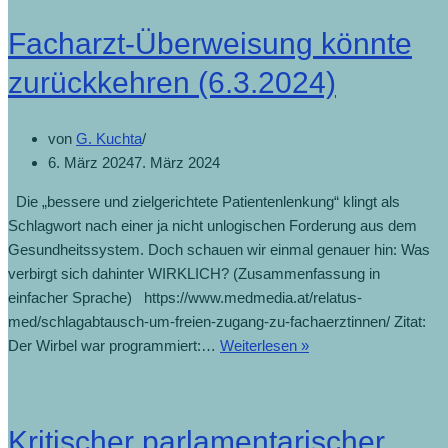
Facharzt-Überweisung könnte
zurückkehren (6.3.2024)
von
G. Kuchta
6. März 2024
7. März 2024
Die „bessere und zielgerichtete Patientenlenkung“ klingt als
Schlagwort nach einer ja nicht unlogischen Forderung aus dem
Gesundheitssystem. Doch schauen wir einmal genauer hin: Was
verbirgt sich dahinter WIRKLICH? (Zusammenfassung in
einfacher Sprache) https://www.medmedia.at/relatus-
med/schlagabtausch-um-freien-zugang-zu-fachaerztinnen/ Zitat:
Facharzt-
Der Wirbel war programmiert:…
Weiterlesen »
Überweisung
könnte
zurückkehren
Kritischer parlamentarischer
(6.3.2024)