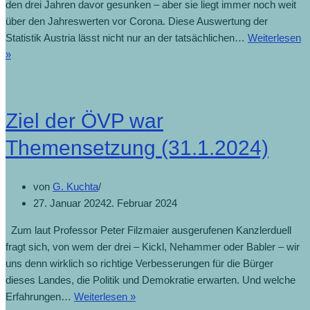
den drei Jahren davor gesunken – aber sie liegt immer noch weit
über den Jahreswerten vor Corona. Diese Auswertung der
Statistik Austria lässt nicht nur an der tatsächlichen…
Weiterlesen
2023
»
Rückgang
bei
Sterbefällen
Ziel der ÖVP war
(1.2.2024)
Themensetzung (31.1.2024)
von
G. Kuchta
27. Januar 2024
2. Februar 2024
Zum laut Professor Peter Filzmaier ausgerufenen Kanzlerduell
fragt sich, von wem der drei – Kickl, Nehammer oder Babler – wir
uns denn wirklich so richtige Verbesserungen für die Bürger
dieses Landes, die Politik und Demokratie erwarten. Und welche
Ziel
Erfahrungen…
Weiterlesen »