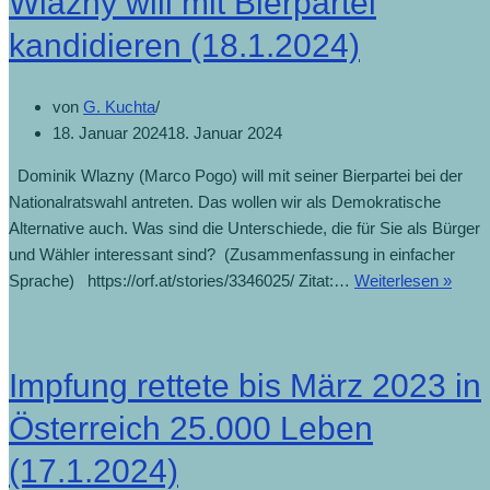
Wlazny will mit Bierpartei
der
Entscheidung
kandidieren (18.1.2024)
(26.1.2024)
von
G. Kuchta
18. Januar 2024
18. Januar 2024
Dominik Wlazny (Marco Pogo) will mit seiner Bierpartei bei der
Nationalratswahl antreten. Das wollen wir als Demokratische
Alternative auch. Was sind die Unterschiede, die für Sie als Bürger
und Wähler interessant sind? (Zusammenfassung in einfacher
Wlaz
Sprache) https://orf.at/stories/3346025/ Zitat:…
Weiterlesen »
will
mit
Bierp
Impfung rettete bis März 2023 in
kandi
(18.1
Österreich 25.000 Leben
(17.1.2024)