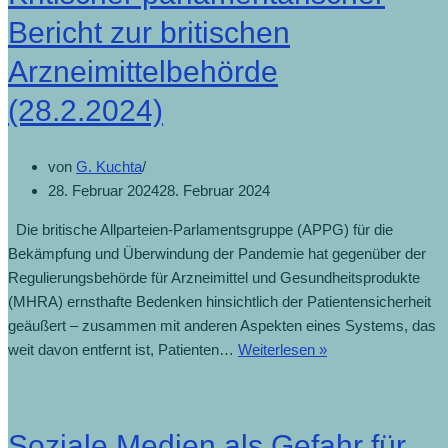
Bericht zur britischen
Arzneimittelbehörde
(28.2.2024)
von
G. Kuchta
28. Februar 2024
28. Februar 2024
Die britische Allparteien-Parlamentsgruppe (APPG) für die
Bekämpfung und Überwindung der Pandemie hat gegenüber der
Regulierungsbehörde für Arzneimittel und Gesundheitsprodukte
(MHRA) ernsthafte Bedenken hinsichtlich der Patientensicherheit
geäußert – zusammen mit anderen Aspekten eines Systems, das
Kritischer
weit davon entfernt ist, Patienten…
Weiterlesen »
parlamentarischer
Bericht
zur
Soziale Medien als Gefahr für
britischen