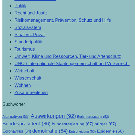
Politik
Recht und Justiz
Risikomanagement, Prävention, Schutz und Hilfe
Sozialsystem
Staat vs. Privat
Standortpolitik
Tourismus
Umwelt, Klima und Ressourcen, Tier- und Artenschutz
UNO / Internationale Staatengemeinschaft und Völkerrecht
Wirtschaft
Wissenschaft
Wohnen
Zusammenleben
Suchwörter
Auswirkungen
(92)
Alternativen
(55)
Berichterstattung
(53)
Bundespräsident
(86)
bundesregierung
(67)
bürger
(67)
demokratie
(84)
Epidemie
(66)
Coronavirus
(64)
Entscheidung
(53)