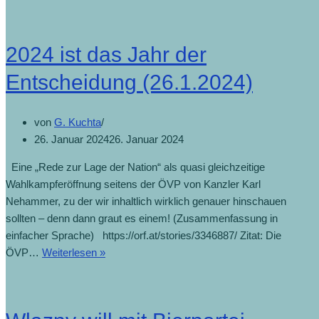
der
ÖVP
war
2024 ist das Jahr der
Themensetzung
(31.1.2024)
Entscheidung (26.1.2024)
von
G. Kuchta
26. Januar 2024
26. Januar 2024
Eine „Rede zur Lage der Nation“ als quasi gleichzeitige
Wahlkampferöffnung seitens der ÖVP von Kanzler Karl
Nehammer, zu der wir inhaltlich wirklich genauer hinschauen
sollten – denn dann graut es einem! (Zusammenfassung in
einfacher Sprache) https://orf.at/stories/3346887/ Zitat: Die
2024
ÖVP…
Weiterlesen »
ist
das
Jahr