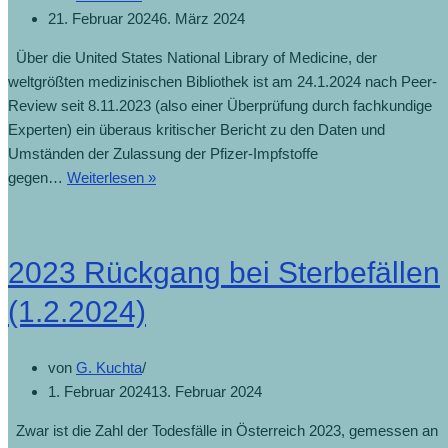
21. Februar 2024
6. März 2024
Über die United States National Library of Medicine, der
weltgrößten medizinischen Bibliothek ist am 24.1.2024 nach Peer-
Review seit 8.11.2023 (also einer Überprüfung durch fachkundige
Experten) ein überaus kritischer Bericht zu den Daten und
Umständen der Zulassung der Pfizer-Impfstoffe
COVID-
gegen…
Weiterlesen »
19
mRNA
Vaccines:
2023 Rückgang bei Sterbefällen
Lessons
Learned
(1.2.2024)
(21.2.2024)
von
G. Kuchta
1. Februar 2024
13. Februar 2024
Zwar ist die Zahl der Todesfälle in Österreich 2023, gemessen an