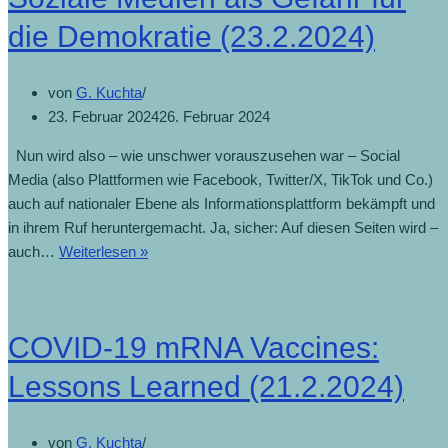
Arzneimittelbehör
die Demokratie (23.2.2024)
(28.2.2024)
von
G. Kuchta
23. Februar 2024
26. Februar 2024
Nun wird also – wie unschwer vorauszusehen war – Social
Media (also Plattformen wie Facebook, Twitter/X, TikTok und Co.)
auch auf nationaler Ebene als Informationsplattform bekämpft und
in ihrem Ruf heruntergemacht. Ja, sicher: Auf diesen Seiten wird –
Soziale
auch…
Weiterlesen »
Medien
als
Gefahr
COVID-19 mRNA Vaccines:
für
die
Lessons Learned (21.2.2024)
Demokratie
(23.2.2024)
von
G. Kuchta