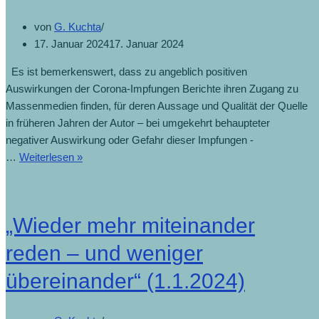
von
G. Kuchta
17. Januar 2024
17. Januar 2024
Es ist bemerkenswert, dass zu angeblich positiven
Auswirkungen der Corona-Impfungen Berichte ihren Zugang zu
Massenmedien finden, für deren Aussage und Qualität der Quelle
in früheren Jahren der Autor – bei umgekehrt behaupteter
negativer Auswirkung oder Gefahr dieser Impfungen -
Impfung
…
Weiterlesen »
rettete
bis
März
„Wieder mehr miteinander
2023
in
reden – und weniger
Österreich
übereinander“ (1.1.2024)
25.000
Leben
(17.1.2024)