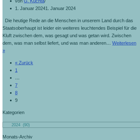
von
G. Kuchta
1. Januar 2024
1. Januar 2024
Die heutige Rede an die Menschen in unserem Land durch das
Staatsoberhaupt ist leider ein weiteres leuchtendes Beispiel für die
Kluft zwischen dem, was gesagt und was getan wird. Zwischen
dem, was man selbst liefert, und was man anderen…
Weiterlesen
„Wieder
»
mehr
« Zurück
miteinander
1
reden
…
–
7
und
8
weniger
9
übereinander“
(1.1.2024)
Kategorien
Kategorien
Monats-Archiv