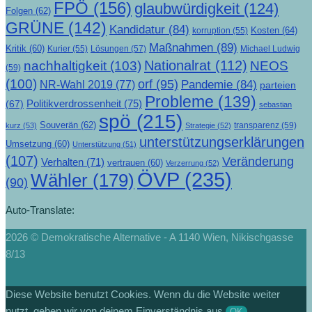
FPÖ
(156)
glaubwürdigkeit
(124)
Folgen
(62)
GRÜNE
(142)
Kandidatur
(84)
Kosten
(64)
korruption
(55)
Maßnahmen
(89)
Kritik
(60)
Lösungen
(57)
Michael Ludwig
Kurier
(55)
Nationalrat
(112)
nachhaltigkeit
(103)
NEOS
(59)
(100)
orf
(95)
Pandemie
(84)
NR-Wahl 2019
(77)
parteien
Probleme
(139)
Politikverdrossenheit
(75)
(67)
sebastian
spö
(215)
Souverän
(62)
transparenz
(59)
kurz
(53)
Strategie
(52)
unterstützungserklärungen
Umsetzung
(60)
Unterstützung
(51)
(107)
Veränderung
Verhalten
(71)
vertrauen
(60)
Verzerrung
(52)
ÖVP
(235)
Wähler
(179)
(90)
Auto-Translate:
2026 © Demokratische Alternative - A 1140 Wien, Nikischgasse
8/13
Diese Website benutzt Cookies. Wenn du die Website weiter
nutzt, gehen wir von deinem Einverständnis aus.
OK