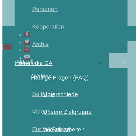
Personen
Kooperation
Archiv
Aktuelles
Home / die DA
Wahlen
Häufige Fragen (FAQ)
Beiträge
Unterschiede
Videos
Unsere Zielgruppe
Für die Presse
Wie wir arbeiten