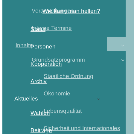
Veranstaltungen
Wie kann man helfen?
Interne Termine
Statut
Inhalte
Personen
Grundsatzprogramm
Kooperation
Staatliche Ordnung
Archiv
Ökonomie
Aktuelles
Lebensqualität
Wahlen
Sicherheit und Internationales
Beiträge