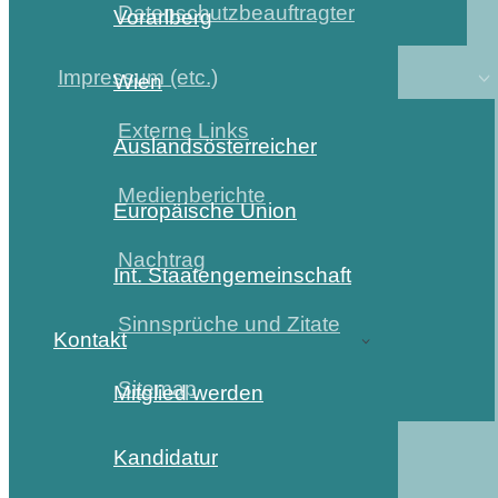
Datenschutzbeauftragter
Vorarlberg
Impressum (etc.)
Wien
Externe Links
Auslandsösterreicher
Medienberichte
Europäische Union
Nachtrag
Int. Staatengemeinschaft
Sinnsprüche und Zitate
Kontakt
Sitemap
Mitglied werden
Kandidatur