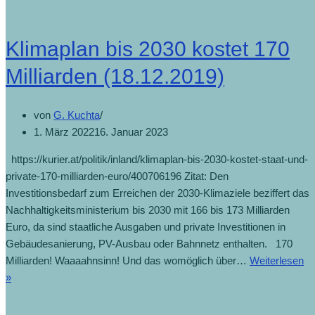
hat
„großang
Klimaplan bis 2030 kostet 170
Invasion
gestarte
Milliarden (18.12.2019)
(24.2.20
von
G. Kuchta
1. März 2022
16. Januar 2023
https://kurier.at/politik/inland/klimaplan-bis-2030-kostet-staat-und-
private-170-milliarden-euro/400706196 Zitat: Den
Investitionsbedarf zum Erreichen der 2030-Klimaziele beziffert das
Nachhaltigkeitsministerium bis 2030 mit 166 bis 173 Milliarden
Euro, da sind staatliche Ausgaben und private Investitionen in
Gebäudesanierung, PV-Ausbau oder Bahnnetz enthalten. 170
Milliarden! Waaaahnsinn! Und das womöglich über…
Weiterlesen
Klimaplan
»
bis
2030