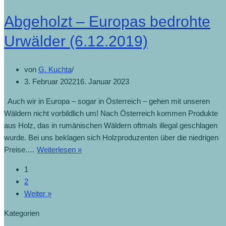
kostet
Abgeholzt – Europas bedrohte
170
Milliarden
Urwälder (6.12.2019)
(18.12.2019)
von
G. Kuchta
3. Februar 2022
16. Januar 2023
Auch wir in Europa – sogar in Österreich – gehen mit unseren
Wäldern nicht vorbildlich um! Nach Österreich kommen Produkte
aus Holz, das in rumänischen Wäldern oftmals illegal geschlagen
wurde. Bei uns beklagen sich Holzproduzenten über die niedrigen
Abgeholzt
Preise.…
Weiterlesen »
–
1
Europas
2
bedrohte
Weiter »
Urwälder
(6.12.2019)
Kategorien