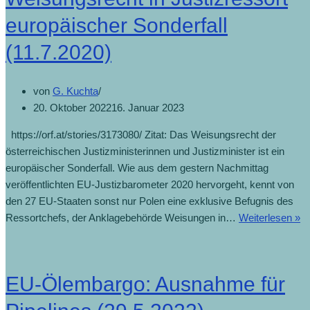
Transparenz
europäischer Sonderfall
(15.7.2020)
(11.7.2020)
von
G. Kuchta
20. Oktober 2022
16. Januar 2023
https://orf.at/stories/3173080/ Zitat: Das Weisungsrecht der
österreichischen Justizministerinnen und Justizminister ist ein
europäischer Sonderfall. Wie aus dem gestern Nachmittag
veröffentlichten EU-Justizbarometer 2020 hervorgeht, kennt von
den 27 EU-Staaten sonst nur Polen eine exklusive Befugnis des
W
Ressortchefs, der Anklagebehörde Weisungen in…
Weiterlesen »
in
Ju
eu
EU-Ölembargo: Ausnahme für
So
(1