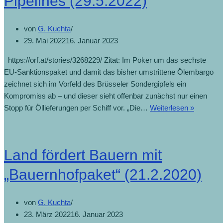
Pipelines (29.5.2022)
von
G. Kuchta
29. Mai 2022
16. Januar 2023
https://orf.at/stories/3268229/ Zitat: Im Poker um das sechste
EU-Sanktionspaket und damit das bisher umstrittene Ölembargo
zeichnet sich im Vorfeld des Brüsseler Sondergipfels ein
Kompromiss ab – und dieser sieht offenbar zunächst nur einen
EU-
Stopp für Öllieferungen per Schiff vor. „Die…
Weiterlesen »
Ölembar
Ausnah
für
Land fördert Bauern mit
Pipelines
(29.5.20
„Bauernhofpaket“ (21.2.2020)
von
G. Kuchta
23. März 2022
16. Januar 2023