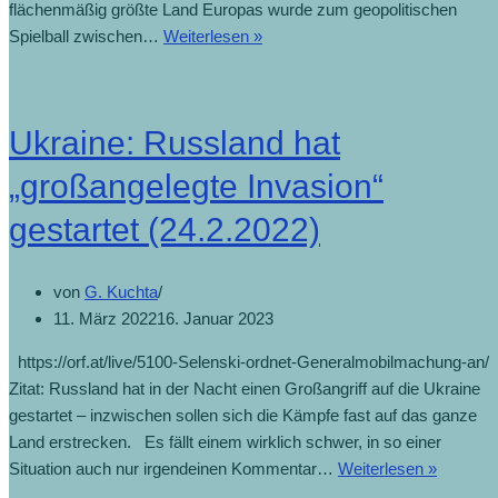
flächenmäßig größte Land Europas wurde zum geopolitischen
Drei
Spielball zwischen…
Weiterlesen »
Jahrzehnte
zwischen
Ost
Ukraine: Russland hat
und
West
„großangelegte Invasion“
(25.2.2022)
gestartet (24.2.2022)
von
G. Kuchta
11. März 2022
16. Januar 2023
https://orf.at/live/5100-Selenski-ordnet-Generalmobilmachung-an/
Zitat: Russland hat in der Nacht einen Großangriff auf die Ukraine
gestartet – inzwischen sollen sich die Kämpfe fast auf das ganze
Land erstrecken. Es fällt einem wirklich schwer, in so einer
Ukraine:
Situation auch nur irgendeinen Kommentar…
Weiterlesen »
Russlan