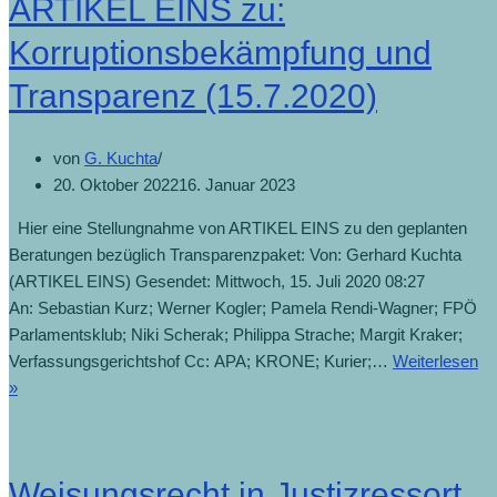
ARTIKEL EINS zu:
„gute
Ideen“
Korruptionsbekämpfung und
(6.11.2022)
Transparenz (15.7.2020)
von
G. Kuchta
20. Oktober 2022
16. Januar 2023
Hier eine Stellungnahme von ARTIKEL EINS zu den geplanten
Beratungen bezüglich Transparenzpaket: Von: Gerhard Kuchta
(ARTIKEL EINS) Gesendet: Mittwoch, 15. Juli 2020 08:27
An: Sebastian Kurz; Werner Kogler; Pamela Rendi-Wagner; FPÖ
Parlamentsklub; Niki Scherak; Philippa Strache; Margit Kraker;
Verfassungsgerichtshof Cc: APA; KRONE; Kurier;…
Weiterlesen
ARTIKEL
»
EINS
zu:
Korruptionsbekämpfung
Weisungsrecht in Justizressort
und