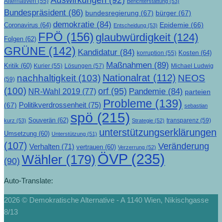
Auswirkungen
(92)
Alternativen
(55)
Berichterstattung
(53)
Bundespräsident
(86)
bundesregierung
(67)
bürger
(67)
demokratie
(84)
Epidemie
(66)
Coronavirus
(64)
Entscheidung
(53)
FPÖ
(156)
glaubwürdigkeit
(124)
Folgen
(62)
GRÜNE
(142)
Kandidatur
(84)
Kosten
(64)
korruption
(55)
Maßnahmen
(89)
Kritik
(60)
Lösungen
(57)
Michael Ludwig
Kurier
(55)
Nationalrat
(112)
nachhaltigkeit
(103)
NEOS
(59)
(100)
orf
(95)
Pandemie
(84)
NR-Wahl 2019
(77)
parteien
Probleme
(139)
Politikverdrossenheit
(75)
(67)
sebastian
spö
(215)
Souverän
(62)
transparenz
(59)
kurz
(53)
Strategie
(52)
unterstützungserklärungen
Umsetzung
(60)
Unterstützung
(51)
(107)
Veränderung
Verhalten
(71)
vertrauen
(60)
Verzerrung
(52)
ÖVP
(235)
Wähler
(179)
(90)
Auto-Translate:
2026 © Demokratische Alternative - A 1140 Wien, Nikischgasse
8/13