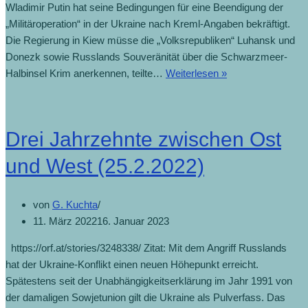
Wladimir Putin hat seine Bedingungen für eine Beendigung der
„Militäroperation“ in der Ukraine nach Kreml-Angaben bekräftigt.
Die Regierung in Kiew müsse die „Volksrepubliken“ Luhansk und
Donezk sowie Russlands Souveränität über die Schwarzmeer-
Putin
Halbinsel Krim anerkennen, teilte…
Weiterlesen »
nennt
Bedingungen
für
Drei Jahrzehnte zwischen Ost
Beendigung
des
und West (25.2.2022)
Konflikts
(1.3.2022)
von
G. Kuchta
11. März 2022
16. Januar 2023
https://orf.at/stories/3248338/ Zitat: Mit dem Angriff Russlands
hat der Ukraine-Konflikt einen neuen Höhepunkt erreicht.
Spätestens seit der Unabhängigkeitserklärung im Jahr 1991 von
der damaligen Sowjetunion gilt die Ukraine als Pulverfass. Das