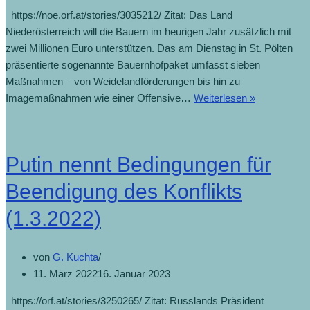
https://noe.orf.at/stories/3035212/ Zitat: Das Land
Niederösterreich will die Bauern im heurigen Jahr zusätzlich mit
zwei Millionen Euro unterstützen. Das am Dienstag in St. Pölten
präsentierte sogenannte Bauernhofpaket umfasst sieben
Maßnahmen – von Weidelandförderungen bis hin zu
Land
Imagemaßnahmen wie einer Offensive…
Weiterlesen »
fördert
Bauern
mit
Putin nennt Bedingungen für
„Bauernhofp
(21.2.2020)
Beendigung des Konflikts
(1.3.2022)
von
G. Kuchta
11. März 2022
16. Januar 2023
https://orf.at/stories/3250265/ Zitat: Russlands Präsident