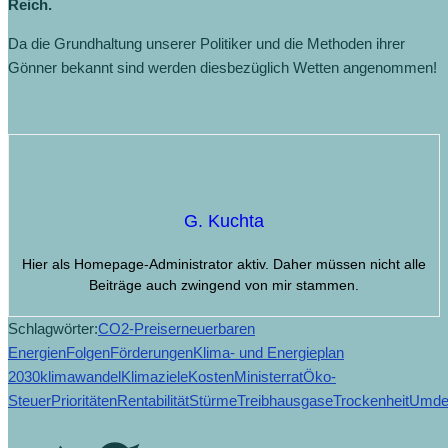
Reich.
Da die Grundhaltung unserer Politiker und die Methoden ihrer
Gönner bekannt sind werden diesbezüglich Wetten angenommen!
G. Kuchta
Hier als Homepage-Administrator aktiv. Daher müssen nicht alle
Beiträge auch zwingend von mir stammen.
Schlagwörter:
CO2-Preis
erneuerbaren
Energien
Folgen
Förderungen
Klima- und Energieplan
2030
klimawandel
Klimaziele
Kosten
Ministerrat
Öko-
Steuer
Prioritäten
Rentabilität
Stürme
Treibhausgase
Trockenheit
Umde