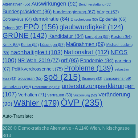
Auswirkungen
(92)
Alternativen
(55)
Berichterstattung
(53)
Bundespräsident
(86)
bundesregierung
(67)
bürger
(67)
demokratie
(84)
Epidemie
(66)
Coronavirus
(64)
Entscheidung
(53)
FPÖ
(156)
glaubwürdigkeit
(124)
Folgen
(62)
GRÜNE
(142)
Kandidatur
(84)
Kosten
(64)
korruption
(55)
Maßnahmen
(89)
Kritik
(60)
Lösungen
(57)
Michael Ludwig
Kurier
(55)
Nationalrat
(112)
nachhaltigkeit
(103)
NEOS
(59)
(100)
orf
(95)
Pandemie
(84)
NR-Wahl 2019
(77)
parteien
Probleme
(139)
Politikverdrossenheit
(75)
(67)
sebastian
spö
(215)
Souverän
(62)
transparenz
(59)
kurz
(53)
Strategie
(52)
unterstützungserklärungen
Umsetzung
(60)
Unterstützung
(51)
(107)
Veränderung
Verhalten
(71)
vertrauen
(60)
Verzerrung
(52)
ÖVP
(235)
Wähler
(179)
(90)
Auto-Translate:
2026 © Demokratische Alternative - A 1140 Wien, Nikischgasse
8/13