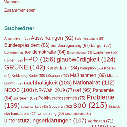
Wohnen
Zusammenleben
Suchwörter
Auswirkungen
(92)
Alternativen
(55)
Berichterstattung
(53)
Bundespräsident
(86)
bundesregierung
(67)
bürger
(67)
demokratie
(84)
Epidemie
(66)
Coronavirus
(64)
Entscheidung
(53)
FPÖ
(156)
glaubwürdigkeit
(124)
Folgen
(62)
GRÜNE
(142)
Kandidatur
(84)
Kosten
korruption
(55)
Maßnahmen
(89)
(64)
Kritik
(60)
Lösungen
(57)
Michael
Kurier
(55)
Nationalrat
(112)
nachhaltigkeit
(103)
Ludwig
(59)
NEOS
(100)
orf
(95)
Pandemie
NR-Wahl 2019
(77)
Probleme
(84)
Politikverdrossenheit
(75)
parteien
(67)
spö
(215)
(139)
Souverän
(62)
sebastian kurz
(53)
Strategie
transparenz
(59)
Umsetzung
(60)
(52)
Unterstützung
(51)
unterstützungserklärungen
(107)
Verhalten
(71)