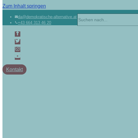
Zum Inhalt springen
Suchen
da@demokratische-alternative.at
+43 664 313 46 20
nach …
Kontakt