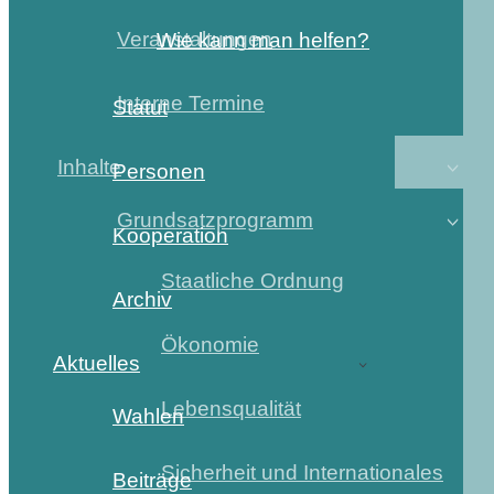
Veranstaltungen
Wie kann man helfen?
Interne Termine
Statut
Inhalte
Personen
Grundsatzprogramm
Kooperation
Staatliche Ordnung
Archiv
Ökonomie
Aktuelles
Lebensqualität
Wahlen
Sicherheit und Internationales
Beiträge