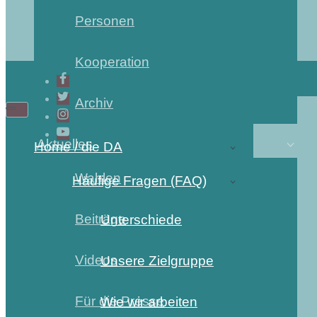
Personen
Kooperation
Archiv
Navigations-
Navigations-
Menü
Menü
Aktuelles
Home / die DA
Wahlen
Häufige Fragen (FAQ)
Beiträge
Unterschiede
Videos
Unsere Zielgruppe
Für die Presse
Wie wir arbeiten