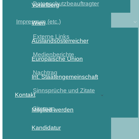
Datenschutzbeauftragter
Vorarlberg
Impressum (etc.)
Wien
Externe Links
Auslandsösterreicher
Medienberichte
Europäische Union
Nachtrag
Int. Staatengemeinschaft
Sinnsprüche und Zitate
Kontakt
Sitemap
Mitglied werden
Kandidatur