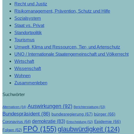
Recht und Justiz
Risikomanagement, Prävention, Schutz und Hilfe
Sozialsystem
Staat vs. Privat
Standortpolitik
Tourismus
Umwelt, Klima und Ressourcen, Tier- und Artenschutz
UNO / Internationale Staatengemeinschaft und Völkerrecht
Wirtschaft
Wissenschaft
Wohnen
Zusammenleben
Suchwörter
Auswirkungen
(92)
Alternativen
(54)
Berichterstattung
(53)
Bundespräsident
(86)
bundesregierung
(67)
bürger
(66)
demokratie
(83)
Epidemie
(66)
Coronavirus
(64)
Entscheidung
(52)
FPÖ
(155)
glaubwürdigkeit
(124)
Folgen
(62)