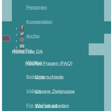
Personen
Kooperation
Archiv
Aktuelles
Home / die DA
Wahlen
Häufige Fragen (FAQ)
Beiträge
Unterschiede
Videos
Unsere Zielgruppe
Für die Presse
Wie wir arbeiten