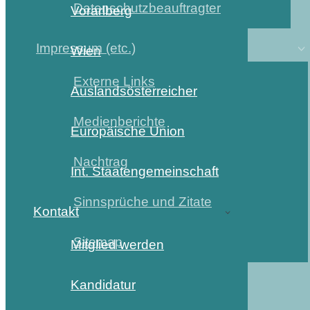
Datenschutzbeauftragter
Vorarlberg
Impressum (etc.)
Wien
Externe Links
Auslandsösterreicher
Medienberichte
Europäische Union
Nachtrag
Int. Staatengemeinschaft
Sinnsprüche und Zitate
Kontakt
Sitemap
Mitglied werden
Kandidatur