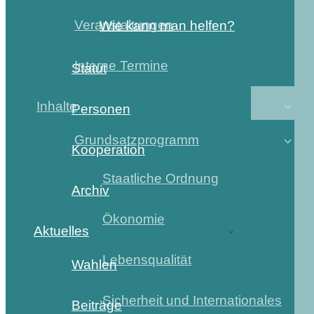
Veranstaltungen
Wie kann man helfen?
Interne Termine
Statut
Inhalte
Personen
Grundsatzprogramm
Kooperation
Staatliche Ordnung
Archiv
Ökonomie
Aktuelles
Lebensqualität
Wahlen
Sicherheit und Internationales
Beiträge