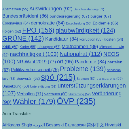
Auswirkungen
(92)
Alternativen
(55)
Berichterstattung
(53)
Bundespräsident
(86)
bundesregierung
(67)
bürger
(67)
demokratie
(84)
Epidemie
(66)
Coronavirus
(64)
Entscheidung
(53)
FPÖ
(156)
glaubwürdigkeit
(124)
Folgen
(62)
GRÜNE
(142)
Kandidatur
(84)
Kosten
(64)
korruption
(55)
Maßnahmen
(89)
Kritik
(60)
Lösungen
(57)
Michael Ludwig
Kurier
(55)
Nationalrat
(112)
nachhaltigkeit
(103)
NEOS
(59)
(100)
orf
(95)
Pandemie
(84)
NR-Wahl 2019
(77)
parteien
Probleme
(139)
Politikverdrossenheit
(75)
(67)
sebastian
spö
(215)
Souverän
(62)
transparenz
(59)
kurz
(53)
Strategie
(52)
unterstützungserklärungen
Umsetzung
(60)
Unterstützung
(51)
(107)
Veränderung
Verhalten
(71)
vertrauen
(60)
Verzerrung
(52)
ÖVP
(235)
Wähler
(179)
(90)
Auto-Translate:
Afrikaans
Shqip
العربية
Bosanski
Български
简体中文
Hrvatski