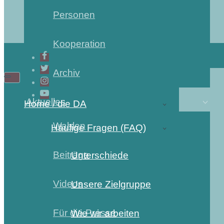
Personen
Kooperation
Archiv
Aktuelles
Home / die DA
Wahlen
Häufige Fragen (FAQ)
Beiträge
Unterschiede
Videos
Unsere Zielgruppe
Für die Presse
Wie wir arbeiten