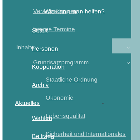
Veranstaltungen
Wie kann man helfen?
Interne Termine
Statut
Inhalte
Personen
Grundsatzprogramm
Kooperation
Staatliche Ordnung
Archiv
Ökonomie
Aktuelles
Lebensqualität
Wahlen
Sicherheit und Internationales
Beiträge