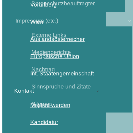
Datenschutzbeauftragter
Vorarlberg
Impressum (etc.)
Wien
Externe Links
Auslandsösterreicher
Medienberichte
Europäische Union
Nachtrag
Int. Staatengemeinschaft
Sinnsprüche und Zitate
Kontakt
Sitemap
Mitglied werden
Kandidatur