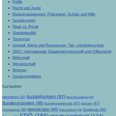
Politik
Recht und Justiz
Risikomanagement, Prävention, Schutz und Hilfe
Sozialsystem
Staat vs. Privat
Standortpolitik
Tourismus
Umwelt, Klima und Ressourcen, Tier- und Artenschutz
UNO / Internationale Staatengemeinschaft und Völkerrecht
Wirtschaft
Wissenschaft
Wohnen
Zusammenleben
Suchwörter
Auswirkungen
(92)
Alternativen
(55)
Berichterstattung
(53)
Bundespräsident
(86)
bundesregierung
(67)
bürger
(67)
demokratie
(84)
Epidemie
(66)
Coronavirus
(64)
Entscheidung
(53)
FPÖ
(156)