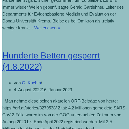
Pandemie ist ganz sicher gekommen, um zu bleiben. Es wird
immer wieder Wellen geben“, sagte Gerald Gartlehner, Leiter des
Departments für Evidenzbasierte Medizin und Evaluation der
Donau-Universität Krems. Bleibe es bei Omikron als „relativ
weniger krank…
Weiterlesen »
Hunderte Betten gesperrt
(4.8.2022)
von
G. Kuchta
4. August 2022
16. Januar 2023
Man nehme diese beiden aktuellen ORF-Beiträge von heute:
https://orf.at/stories/3279538/ Zitat: 4,2 Millionen gemeldete SARS-
CoV-2-Fälle waren im von der GÖG untersuchten Zeitraum von
Anfang 2020 bis Ende April 2022 registriert worden. Mit 2,9
Millionen Infektionen trat der Großteil davon durch