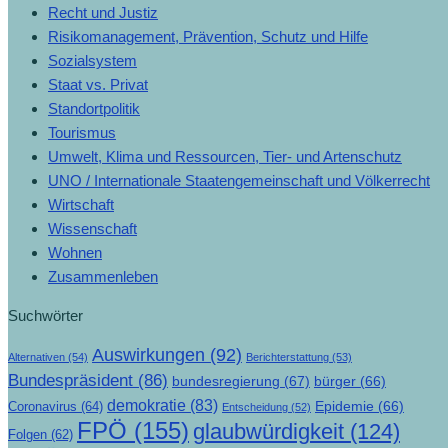
Recht und Justiz
Risikomanagement, Prävention, Schutz und Hilfe
Sozialsystem
Staat vs. Privat
Standortpolitik
Tourismus
Umwelt, Klima und Ressourcen, Tier- und Artenschutz
UNO / Internationale Staatengemeinschaft und Völkerrecht
Wirtschaft
Wissenschaft
Wohnen
Zusammenleben
Suchwörter
Auswirkungen
(92)
Alternativen
(54)
Berichterstattung
(53)
Bundespräsident
(86)
bundesregierung
(67)
bürger
(66)
demokratie
(83)
Epidemie
(66)
Coronavirus
(64)
Entscheidung
(52)
FPÖ
(155)
glaubwürdigkeit
(124)
Folgen
(62)