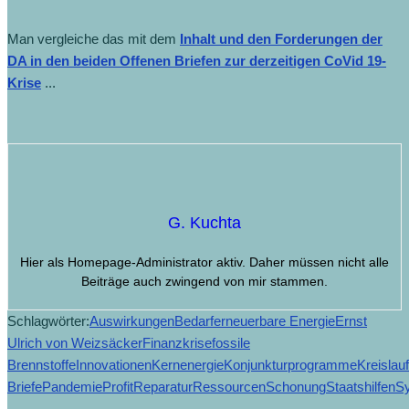
Man vergleiche das mit dem
Inhalt und den Forderungen der
DA in den beiden Offenen Briefen zur derzeitigen CoVid 19-
Krise
...
G. Kuchta
Hier als Homepage-Administrator aktiv. Daher müssen nicht alle
Beiträge auch zwingend von mir stammen.
Schlagwörter:
Auswirkungen
Bedarf
erneuerbare Energie
Ernst
Ulrich von Weizsäcker
Finanzkrise
fossile
Brennstoffe
Innovationen
Kernenergie
Konjunkturprogramme
Kreislauf
Briefe
Pandemie
Profit
Reparatur
Ressourcen
Schonung
Staatshilfen
S