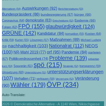
Auswirkungen
(92)
Alternativen
(54)
Berichterstattung
(53)
Bundespräsident
(86)
bundesregierung
(67)
bürger
(66)
demokratie
(83)
Epidemie
(66)
Coronavirus
(64)
Entscheidung
(52)
FPÖ
(155)
glaubwürdigkeit
(124)
Folgen
(62)
GRÜNE
(142)
Kandidatur
(84)
Kosten
(64)
korruption
(55)
Maßnahmen
(89)
Kritik
(59)
Lösungen
(57)
Michael Ludwig
Kurier
(55)
Nationalrat
(112)
nachhaltigkeit
(103)
NEOS
(59)
(100)
orf
(95)
Pandemie
(84)
NR-Wahl 2019
(77)
parteien
Probleme
(139)
Politikverdrossenheit
(74)
(67)
sebastian
spö
(215)
Souverän
(61)
transparenz
(59)
kurz
(53)
Strategie
(52)
unterstützungserklärungen
Umsetzung
(60)
Unterstützung
(51)
(107)
Veränderung
Verhalten
(71)
vertrauen
(59)
Verzerrung
(52)
ÖVP
(234)
Wähler
(179)
(90)
Auto-Translate:
2026 © Demokratische Alternative - A 1140 Wien, Nikischgasse