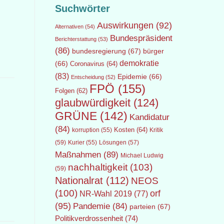
Suchwörter
l
Auswirkungen
(92)
Alternativen
(54)
Bundespräsident
Berichterstattung
(53)
(86)
bundesregierung
(67)
bürger
demokratie
(66)
Coronavirus
(64)
(83)
Epidemie
(66)
Entscheidung
(52)
FPÖ
(155)
Folgen
(62)
glaubwürdigkeit
(124)
GRÜNE
(142)
Kandidatur
(84)
Kosten
(64)
Kritik
korruption
(55)
(59)
Lösungen
(57)
Kurier
(55)
Maßnahmen
(89)
Michael Ludwig
nachhaltigkeit
(103)
(59)
Nationalrat
(112)
NEOS
(100)
orf
NR-Wahl 2019
(77)
(95)
Pandemie
(84)
parteien
(67)
Politikverdrossenheit
(74)