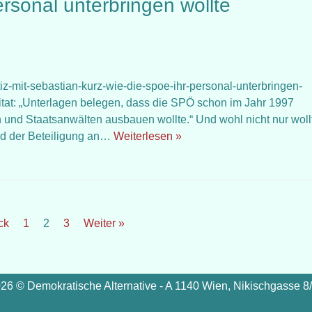
ersonal unterbringen wollte
ustiz-mit-sebastian-kurz-wie-die-spoe-ihr-personal-unterbringen-
tat: „Unterlagen belegen, dass die SPÖ schon im Jahr 1997
n und Staatsanwälten ausbauen wollte.“ Und wohl nicht nur woll
nd der Beteiligung an…
Weiterlesen »
ck
1
2
3
Weiter »
26 © Demokratische Alternative - A 1140 Wien, Nikischgasse 8