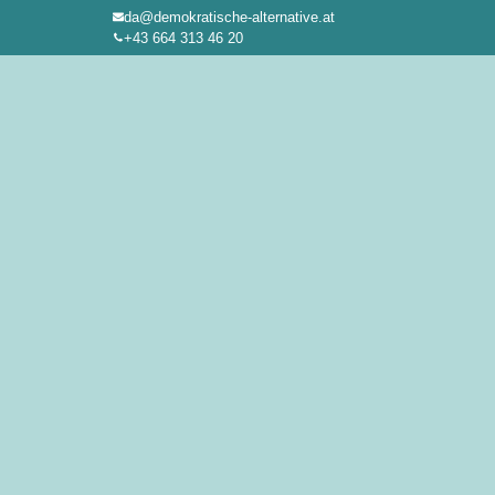
da@demokratische-alternative.at
Zum
+43 664 313 46 20
Inhalt
springen