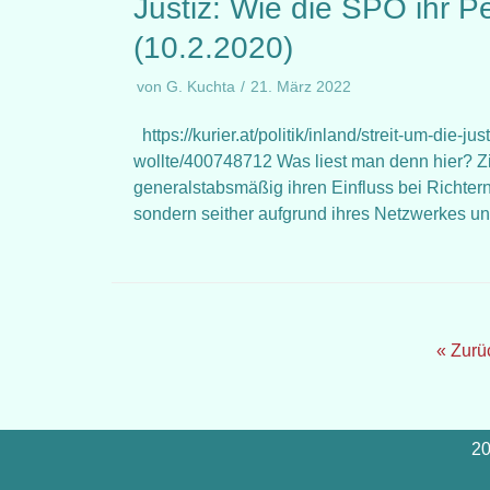
Justiz: Wie die SPÖ ihr P
(10.2.2020)
von
G. Kuchta
21. März 2022
https://kurier.at/politik/inland/streit-um-die-j
wollte/400748712 Was liest man denn hier? Zi
generalstabsmäßig ihren Einfluss bei Richter
sondern seither aufgrund ihres Netzwerkes u
« Zurü
20