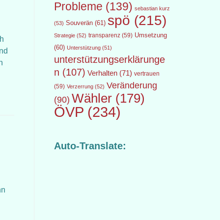
Probleme
(139)
sebastian kurz
spö
(215)
Souverän
(61)
(53)
transparenz
(59)
Umsetzung
Strategie
(52)
ch
(60)
Unterstützung
(51)
und
unterstützungserklärunge
n
n
(107)
Verhalten
(71)
vertrauen
Veränderung
(59)
Verzerrung
(52)
Wähler
(179)
(90)
ÖVP
(234)
Auto-Translate:
nn