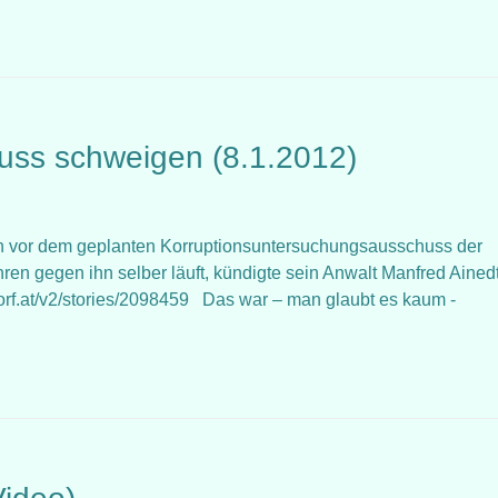
huss schweigen (8.1.2012)
ich vor dem geplanten Korruptionsuntersuchungsausschuss der
ren gegen ihn selber läuft, kündigte sein Anwalt Manfred Ained
//orf.at/v2/stories/2098459 Das war – man glaubt es kaum -