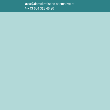
da@demokratische-alternative.at
Zum
+43 664 313 46 20
Inhalt
springen