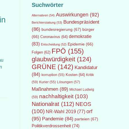
Suchwörter
Auswirkungen
(92)
Alternativen
(54)
in
Bundespräsident
Berichterstattung
(53)
(86)
bundesregierung
(67)
bürger
demokratie
(66)
Coronavirus
(64)
(83)
Epidemie
(66)
Entscheidung
(52)
FPÖ
(155)
Folgen
(62)
glaubwürdigkeit
(124)
au
GRÜNE
(142)
n
Kandidatur
(84)
Kosten
(64)
Kritik
korruption
(55)
(59)
Lösungen
(57)
Kurier
(55)
Maßnahmen
(89)
Michael Ludwig
nachhaltigkeit
(103)
(59)
Nationalrat
(112)
NEOS
(100)
orf
NR-Wahl 2019
(77)
(95)
Pandemie
(84)
parteien
(67)
Politikverdrossenheit
(74)