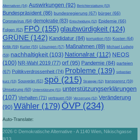
Auswirkungen
(92)
Alternativen
(54)
Berichterstattung
(53)
Bundespräsident
(86)
bundesregierung
(67)
bürger
(66)
demokratie
(83)
Epidemie
(66)
Coronavirus
(64)
Entscheidung
(52)
FPÖ
(155)
glaubwürdigkeit
(124)
Folgen
(62)
GRÜNE
(142)
Kandidatur
(84)
Kosten
(64)
korruption
(55)
Maßnahmen
(89)
Kritik
(59)
Lösungen
(57)
Michael Ludwig
Kurier
(55)
Nationalrat
(112)
nachhaltigkeit
(103)
NEOS
(59)
(100)
orf
(95)
Pandemie
(84)
NR-Wahl 2019
(77)
parteien
Probleme
(139)
Politikverdrossenheit
(74)
(67)
sebastian
spö
(215)
Souverän
(61)
transparenz
(59)
kurz
(53)
Strategie
(52)
unterstützungserklärungen
Umsetzung
(60)
Unterstützung
(51)
(107)
Veränderung
Verhalten
(71)
vertrauen
(59)
Verzerrung
(52)
ÖVP
(234)
Wähler
(179)
(90)
Auto-Translate:
2026 © Demokratische Alternative - A 1140 Wien, Nikischgasse
8/13