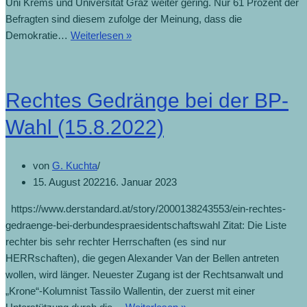
Uni Krems und Universität Graz weiter gering. Nur 61 Prozent der
Befragten sind diesem zufolge der Meinung, dass die
Demokratiezufriedenheit
Demokratie…
Weiterlesen »
bleibt
gering
(22.8.2022)
Rechtes Gedränge bei der BP-
Wahl (15.8.2022)
von
G. Kuchta
15. August 2022
16. Januar 2023
https://www.derstandard.at/story/2000138243553/ein-rechtes-
gedraenge-bei-derbundespraesidentschaftswahl Zitat: Die Liste
rechter bis sehr rechter Herrschaften (es sind nur
HERRschaften), die gegen Alexander Van der Bellen antreten
wollen, wird länger. Neuester Zugang ist der Rechtsanwalt und
„Krone“-Kolumnist Tassilo Wallentin, der zuerst mit einer
Rechtes