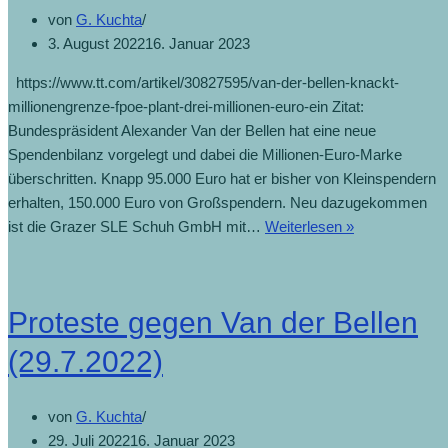
von
G. Kuchta
3. August 2022
16. Januar 2023
https://www.tt.com/artikel/30827595/van-der-bellen-knackt-
millionengrenze-fpoe-plant-drei-millionen-euro-ein Zitat:
Bundespräsident Alexander Van der Bellen hat eine neue
Spendenbilanz vorgelegt und dabei die Millionen-Euro-Marke
überschritten. Knapp 95.000 Euro hat er bisher von Kleinspendern
erhalten, 150.000 Euro von Großspendern. Neu dazugekommen
Van
ist die Grazer SLE Schuh GmbH mit…
Weiterlesen »
der
Bellen
knackt
Proteste gegen Van der Bellen
Millionengren
(3.8.2022)
(29.7.2022)
von
G. Kuchta
29. Juli 2022
16. Januar 2023