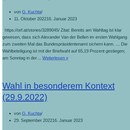
von
G. Kuchta
11. Oktober 2022
16. Januar 2023
https://orf.at/stories/3289045/ Zitat: Bereits am Wahltag ist klar
gewesen, dass sich Alexander Van der Bellen im ersten Wahlgang
zum zweiten Mal das Bundespräsidentenamt sichern kann. … Die
Wahlbeteiligung ist mit der Briefwahl auf 65,19 Prozent gestiegen;
Wiederwahl
am Sonntag in der…
Weiterlesen »
von
Van
der
Wahl in besonderem Kontext
Bellen
(11.10.2022)
(29.9.2022)
von
G. Kuchta
29. September 2022
16. Januar 2023