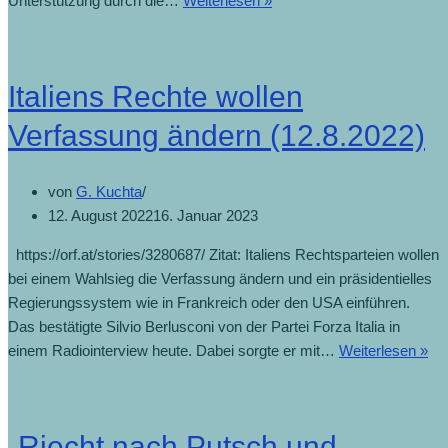
Unterstützung durch die…
Weiterlesen »
Gedränge
bei
der
Italiens Rechte wollen
BP-
Wahl
Verfassung ändern (12.8.2022)
(15.8.2022)
von
G. Kuchta
12. August 2022
16. Januar 2023
https://orf.at/stories/3280687/ Zitat: Italiens Rechtsparteien wollen
bei einem Wahlsieg die Verfassung ändern und ein präsidentielles
Regierungssystem wie in Frankreich oder den USA einführen.
Das bestätigte Silvio Berlusconi von der Partei Forza Italia in
Ita
einem Radiointerview heute. Dabei sorgte er mit…
Weiterlesen »
Re
wol
Ve
„Riecht nach Putsch und
än