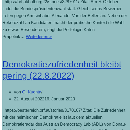
https://orf.at/hofburg22/stories/3287011/ Zitat: Am 9. Oktober
findet die Bundespräsidentenwahl statt. Gleich sechs Bewerber
treten gegen Amtsinhaber Alexander Van der Bellen an. Neben der
Rekordzahl an Kandidaten macht der politische Kontext die Wahl
zu etwas Besonderem, sagt die Politologin Katrin
Wahl
Prapotnik…
Weiterlesen »
in
besonderem
Kontext
Demokratiezufriedenheit bleibt
(29.9.2022)
gering (22.8.2022)
von
G. Kuchta
22. August 2022
16. Januar 2023
https://oesterreich.orf.at/stories/3170107/ Zitat: Die Zufriedenheit
mit der heimischen Demokratie ist laut dem aktuellen
Demokratieradar des Austrian Democracy Lab (ADL) von Donau-