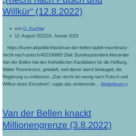
(12
Willkür“ (12.8.2022)
von
G. Kuchta
12. August 2022
16. Januar 2023
https://kurier.at/politik/inland/van-der-bellen-tadelt-rosenkranz-
riecht-nach-putsch/402106869 Zitat: Bundespräsident Alexander
Van der Bellen hat den freiheitlichen Kandidaten für die Hofburg,
Walter Rosenkranz, getadelt, weil dieser damit liebäugelt, die
Regierung zu entlassen. „Das riecht ein wenig nach Putsch und
„Rie
Willkür eines Einzelnen“, sagte das amtierende…
Weiterlesen »
nac
Put
und
Van der Bellen knackt
Will
(12.
Millionengrenze (3.8.2022)