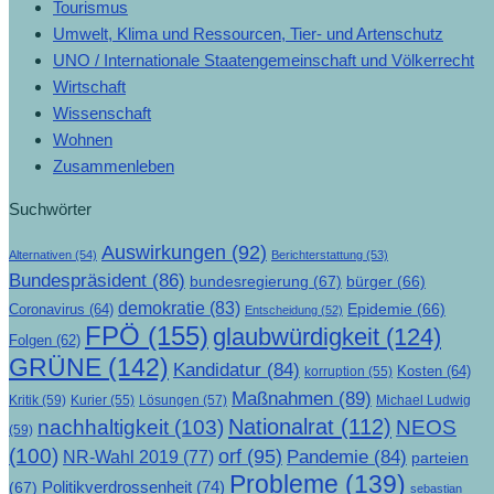
Tourismus
Umwelt, Klima und Ressourcen, Tier- und Artenschutz
UNO / Internationale Staatengemeinschaft und Völkerrecht
Wirtschaft
Wissenschaft
Wohnen
Zusammenleben
Suchwörter
Auswirkungen
(92)
Alternativen
(54)
Berichterstattung
(53)
Bundespräsident
(86)
bundesregierung
(67)
bürger
(66)
demokratie
(83)
Epidemie
(66)
Coronavirus
(64)
Entscheidung
(52)
FPÖ
(155)
glaubwürdigkeit
(124)
Folgen
(62)
GRÜNE
(142)
Kandidatur
(84)
Kosten
(64)
korruption
(55)
Maßnahmen
(89)
Kritik
(59)
Lösungen
(57)
Michael Ludwig
Kurier
(55)
Nationalrat
(112)
nachhaltigkeit
(103)
NEOS
(59)
(100)
orf
(95)
Pandemie
(84)
NR-Wahl 2019
(77)
parteien
Probleme
(139)
Politikverdrossenheit
(74)
(67)
sebastian